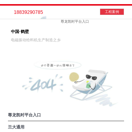
18839290785
工程案例
尊龙凯时平台入口
中国·鹤壁
电磁振动给料机生产制造之乡
尊龙凯时平台入口
兰大通用