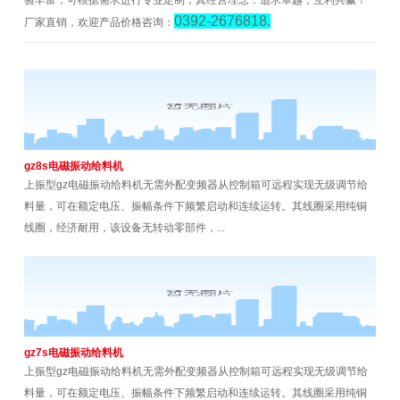
验丰富，可根据需求进行专业定制，其经营理念：追求卓越，互利共赢！
0392-2676818.
厂家直销，欢迎产品价格咨询：
gz8s电磁振动给料机
上振型gz电磁振动给料机无需外配变频器从控制箱可远程实现无级调节给
料量，可在额定电压、振幅条件下频繁启动和连续运转。其线圈采用纯铜
线圈，经济耐用，该设备无转动零部件，...
gz7s电磁振动给料机
上振型gz电磁振动给料机无需外配变频器从控制箱可远程实现无级调节给
料量，可在额定电压、振幅条件下频繁启动和连续运转。其线圈采用纯铜