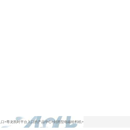
入口
>
尊龙凯时平台入口的产品中心
>
封闭型电磁给料机
>