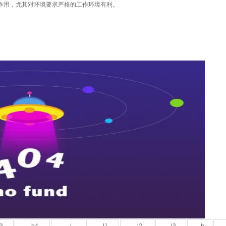
用，尤其对环境要求严格的工作环境有利。