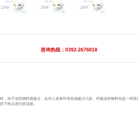
咨询热线：0392-2676818
，由于该型物料易扬尘，会对人或者环境造成极大污染，对输送的物料也是一种浪
的下料点进行软连接。