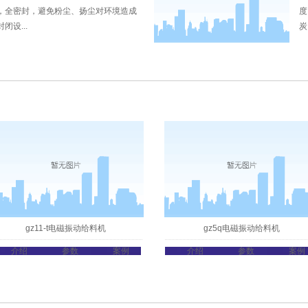
，全密封，避免粉尘、扬尘对环境造成
度
闭设...
炭
gz11-t电磁振动给料机
gz5q电磁振动给料机
介绍
参数
案例
介绍
参数
案例