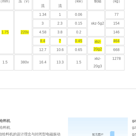
（mm）
压（v）
（kw）
制箱
（kg）
流
流
1.34
1
0.06
77
3
2.3
0.15
xkz-5g2
154
1.75
220v
4.58
3.8
0.2
146
8.4
7
0.45
464
xkz-
20g2
12.7
10.6
0.65
668
xkz-
1278
1.5
380v
16.4
13.3
1.5
20g3
动给料机
g
动给料机
g
动给料机的设计理念与封闭型电磁振动
g