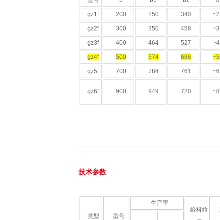
型号
b
b1
b2
b
gz1f
200
250
340
~2
gz2f
300
350
458
~3
gz3f
400
464
527
~4
gz4f
500
574
686
~5
gz5f
700
784
761
~6
gz6f
900
949
720
~8
技术参数
生产率
给料粒
类型
型号