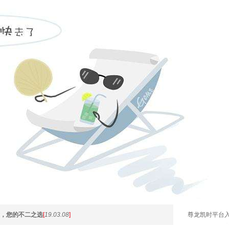
，您的不二之选
[
19.03.08
]
尊龙凯时平台