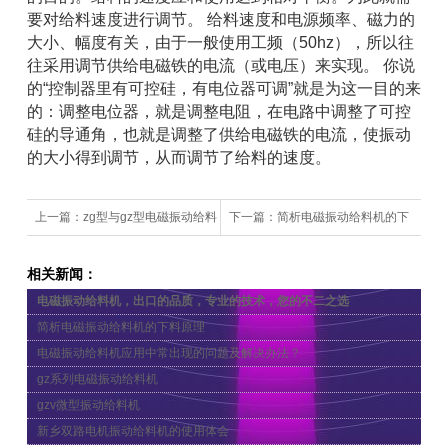
要对给料速度进行调节。 给料速度和电源频率、磁力的
大小、幅度有关，由于一般使用工频（50hz），所以往
往采用调节供给电磁铁的电流（或电压）来实现。 你说
的“控制器里有可控硅，有电位器可调”就是为这一目的来
的：调整电位器，就是调整电阻，在电路中调整了可控
硅的导通角，也就是调整了供给电磁铁的电流，使振动
的大小得到调节，从而调节了给料的速度。
上一篇：
zg型与gz型电磁振动给料
下一篇：
简析电磁振动给料机的下
机有什么区别
料原理
相关新闻：
电磁振动给料机，出口的品质，专业的技术，您的不二之选
简析电磁振动给料机的下料原理
电磁振动给料机应用中常出现的问题及解决办法？
gz系列电磁振动给料机
gzv微型振动给料机
新乡双路电机振动给料机的使用体会