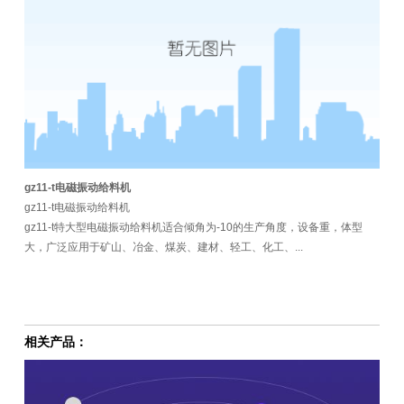
gz11-t电磁振动给料机
gz11-t电磁振动给料机
gz11-t特大型电磁振动给料机适合倾角为-10的生产角度，设备重，体型
大，广泛应用于矿山、冶金、煤炭、建材、轻工、化工、...
相关产品：