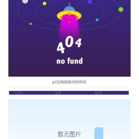
gz2g电磁振动给料机
介绍
参数
案例