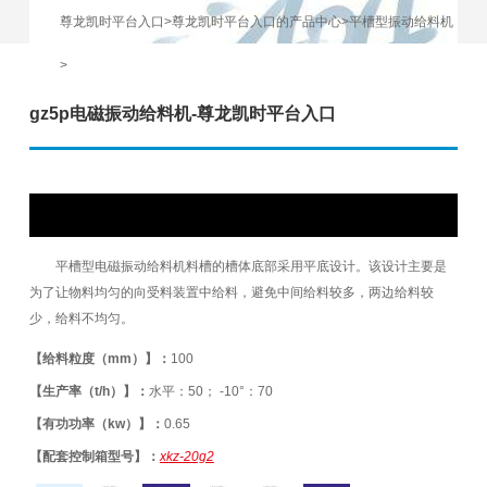
尊龙凯时平台入口
>
尊龙凯时平台入口的产品中心
>
平槽型振动给料机
>
gz5p电磁振动给料机-尊龙凯时平台入口
平槽型电磁振动给料机料槽的槽体底部采用平底设计。该设计主要是
为了让物料均匀的向受料装置中给料，避免中间给料较多，两边给料较
少，给料不均匀。
【给料粒度（mm）】：
100
【生产率（t/h）】：
水平：50； -10°：70
【有功功率（kw）】：
0.65
【配套控制箱型号】：
xkz-20g2