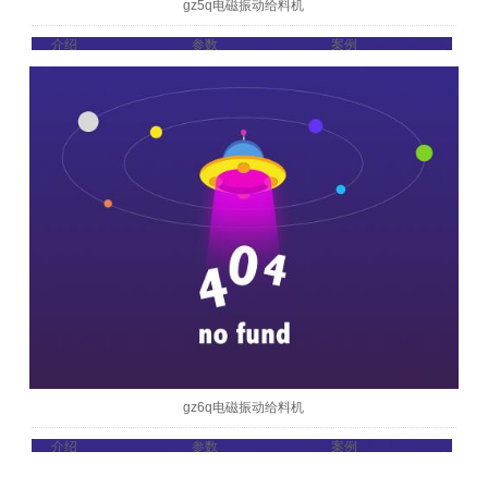
gz5q电磁振动给料机
介绍
参数
案例
gz6q电磁振动给料机
介绍
参数
案例