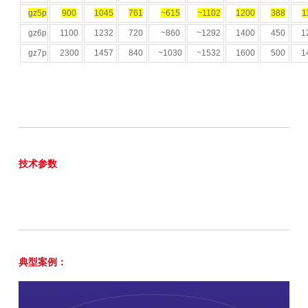
gz5p
900
1045
761
~615
~1102
1200
388
1
gz6p
1100
1232
720
~860
~1292
1400
450
1
gz7p
2300
1457
840
~1030
~1532
1600
500
1
技术参数
典型案例：