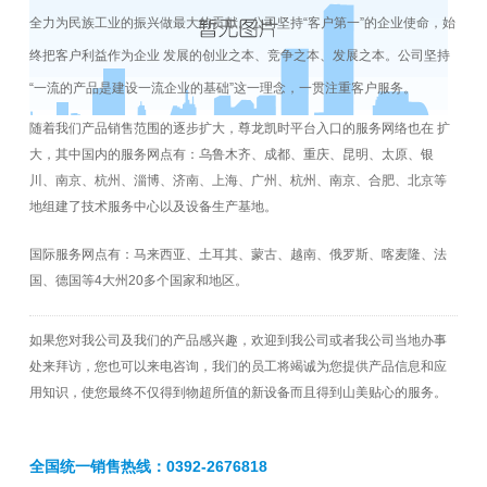
全力为民族工业的振兴做最大的贡献。公司坚持“客户第一”的企业使命，始
终把客户利益作为企业 发展的创业之本、竞争之本、发展之本。公司坚持
“一流的产品是建设一流企业的基础”这一理念，一贯注重客户服务。
随着我们产品销售范围的逐步扩大，尊龙凯时平台入口的服务网络也在 扩
大，其中国内的服务网点有：乌鲁木齐、成都、重庆、昆明、太原、银
川、南京、杭州、淄博、济南、上海、广州、杭州、南京、合肥、北京等
地组建了技术服务中心以及设备生产基地。
国际服务网点有：马来西亚、土耳其、蒙古、越南、俄罗斯、喀麦隆、法
国、德国等4大州20多个国家和地区。
如果您对我公司及我们的产品感兴趣，欢迎到我公司或者我公司当地办事
处来拜访，您也可以来电咨询，我们的员工将竭诚为您提供产品信息和应
用知识，使您最终不仅得到物超所值的新设备而且得到山美贴心的服务。
全国统一销售热线：0392-2676818