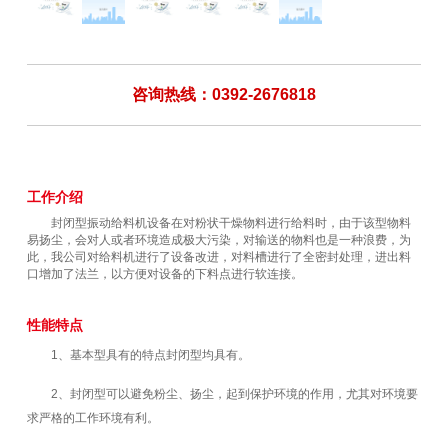
咨询热线：0392-2676818
工作介绍
封闭型振动给料机设备在对粉状干燥物料进行给料时，由于该型物料
易扬尘，会对人或者环境造成极大污染，对输送的物料也是一种浪费，为
此，我公司对给料机进行了设备改进，对料槽进行了全密封处理，进出料
口增加了法兰，以方便对设备的下料点进行软连接。
性能特点
1、基本型具有的特点封闭型均具有。
2、封闭型可以避免粉尘、扬尘，起到保护环境的作用，尤其对环境要
求严格的工作环境有利。