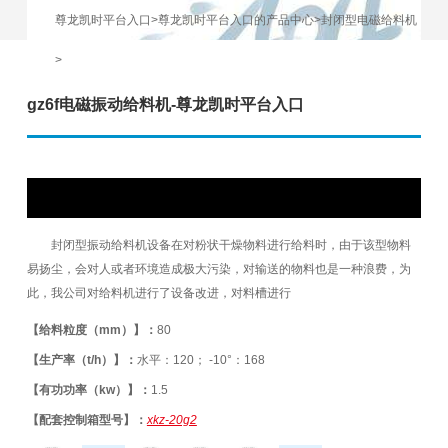
尊龙凯时平台入口
>
尊龙凯时平台入口的产品中心
>
封闭型电磁给料机
>
gz6f电磁振动给料机-尊龙凯时平台入口
封闭型振动给料机设备在对粉状干燥物料进行给料时，由于该型物料
易扬尘，会对人或者环境造成极大污染，对输送的物料也是一种浪费，为
此，我公司对给料机进行了设备改进，对料槽进行
【给料粒度（mm）】：
80
【生产率（t/h）】：
水平：120； -10°：168
【有功功率（kw）】：
1.5
【配套控制箱型号】：
xkz-20g2