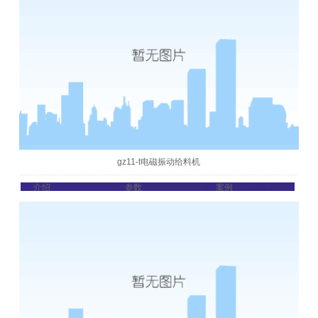
gz11-t电磁振动给料机
介绍
参数
案例