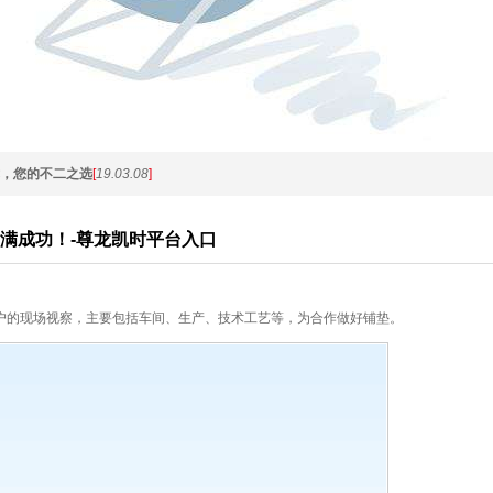
，您的不二之选
[
19.03.08
]
满成功！-尊龙凯时平台入口
户的现场视察，主要包括车间、生产、技术工艺等，为合作做好铺垫。