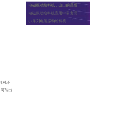
电磁振动给料机，出口的品质
电磁振动给料机应用中常出现
gz系列电磁振动给料机
针对环
、可能出
。