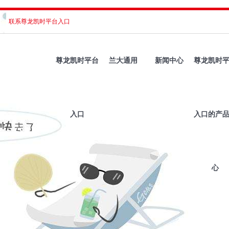
联系尊龙凯时平台入口
尊龙凯时平台
兰大通用
新闻中心
尊龙凯时
入口
入口的产
心