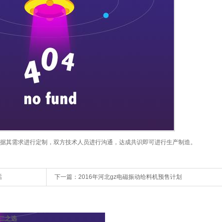
其需求进行定制，双方技术人员进行沟通，达成共识即可进行生产制造。
话
下一篇：
2016年河北gz电磁振动给料机预售计划
二之选