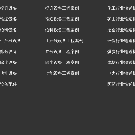
提升设备
提升设备工程案例
化工行业输送
输送设备
输送设备工程案例
矿山行业输送
给料设备
给料设备工程案例
冶金行业输送
生产线设备
生产线设备工程案例
环保行业输送
筛分设备
筛分设备工程案例
煤炭行业输送
除尘设备
除尘设备工程案例
建材行业输送
功能设备
功能设备工程案例
电力行业输送
设备配件
医药行业输送