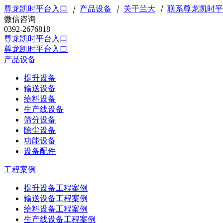
尊龙凯时平台入口
｜
产品设备
｜
关于兰大
｜
联系尊龙凯时平
微信咨询
0392-2676818
尊龙凯时平台入口
尊龙凯时平台入口
产品设备
提升设备
输送设备
给料设备
生产线设备
筛分设备
除尘设备
功能设备
设备配件
工程案例
提升设备工程案例
输送设备工程案例
给料设备工程案例
生产线设备工程案例