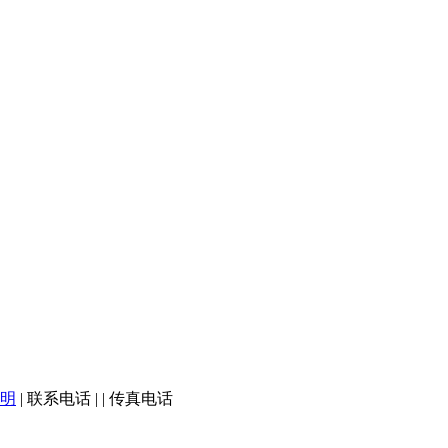
明
|
联系电话
|
|
传真电话