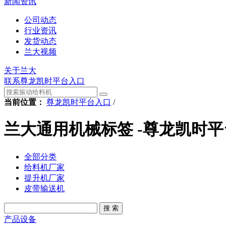
新闻资讯
公司动态
行业资讯
发货动态
兰大视频
关于兰大
联系尊龙凯时平台入口
当前位置：
尊龙凯时平台入口
/
兰大通用机械标签 -尊龙凯时
全部分类
给料机厂家
提升机厂家
皮带输送机
搜 索
产品设备