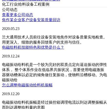
化工行业
|
给料设备工程案例
公司动态
查看更多公司动态
焦作某企业客户设备安装质量回访
2020.05.23
兰大通用技术人员前往设备安装地焦作对设备质量实地检查。
用更深入、细致的服务回馈客户的支持与信任。
电磁给料机技能特色和优势是什么？
2019.12.24
电磁振动给料机是一个较为完好的双质点定向逼迫振动的弹性
体系， 整个体系作业在低临界共振状况，首要使用电磁激振
器驱动槽体以必定的倾角做往复振动，使物料沿槽移动。为电
磁振动给
怎么调整电磁振动给料机振幅
2019.12.20
电磁振动给料机振幅是经过操控箱调理电流以到达调整振幅从
而到达调整给料量的意图