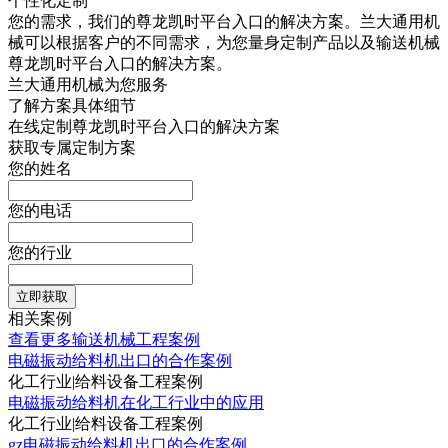
个性化定制
您的需求，我们的尊龙凯时平台入口的解决方案。兰大通用机
械可以根据客户的不同需求，为您量身定制产品以及输送机械
尊龙凯时平台入口的解决方案。
兰大通用机械为您服务
了解方案具体细节
在线定制尊龙凯时平台入口的解决方案
获取专属定制方案
您的姓名
您的电话
您的行业
立即获取
相关案例
查看更多输送机械工程案例
电磁振动给料机出口的合作案例
化工行业
|
给料设备工程案例
电磁振动给料机在化工行业中的应用
化工行业
|
给料设备工程案例
gz电磁振动给料机出口的合作案例