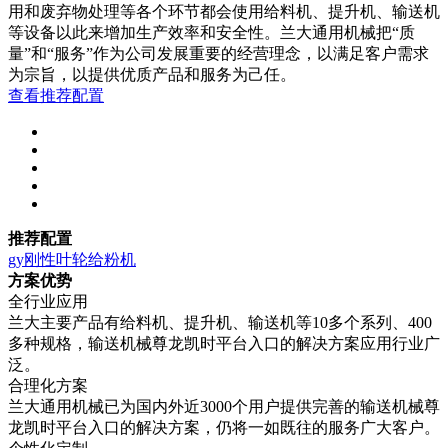
用和废弃物处理等各个环节都会使用给料机、提升机、输送机
等设备以此来增加生产效率和安全性。兰大通用机械把“质
量”和“服务”作为公司发展重要的经营理念，以满足客户需求
为宗旨，以提供优质产品和服务为己任。
查看推荐配置
推荐配置
gy刚性叶轮给粉机
方案优势
全行业应用
兰大主要产品有给料机、提升机、输送机等10多个系列、400
多种规格，输送机械尊龙凯时平台入口的解决方案应用行业广
泛。
合理化方案
兰大通用机械已为国内外近3000个用户提供完善的输送机械尊
龙凯时平台入口的解决方案，仍将一如既往的服务广大客户。