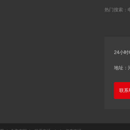
热门搜索：
24小时电
地址：
联系