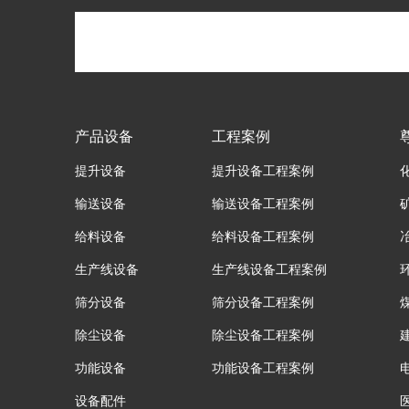
产品设备
工程案例
提升设备
提升设备工程案例
输送设备
输送设备工程案例
给料设备
给料设备工程案例
生产线设备
生产线设备工程案例
筛分设备
筛分设备工程案例
除尘设备
除尘设备工程案例
功能设备
功能设备工程案例
设备配件