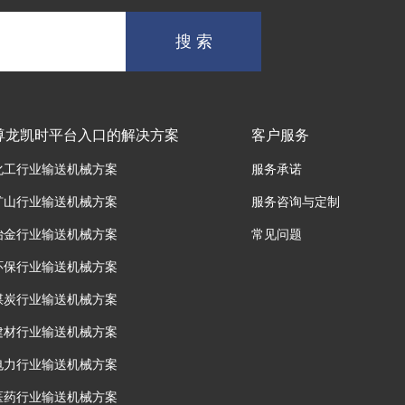
搜 索
尊龙凯时平台入口的解决方案
客户服务
化工行业输送机械方案
服务承诺
矿山行业输送机械方案
服务咨询与定制
冶金行业输送机械方案
常见问题
环保行业输送机械方案
煤炭行业输送机械方案
建材行业输送机械方案
电力行业输送机械方案
医药行业输送机械方案