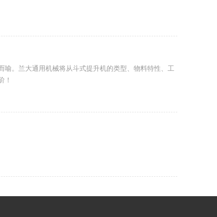
而喻。兰大通用机械将从斗式提升机的类型、物料特性、工
阶！