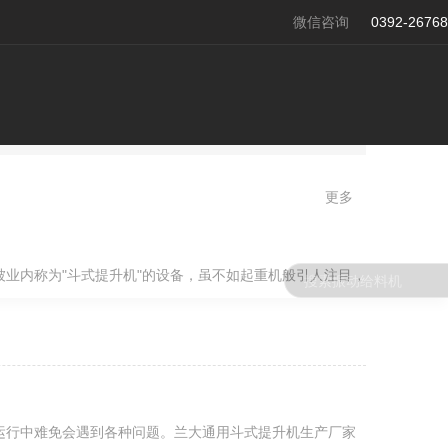
微信咨询
0392-2676
新闻资讯
关于兰大
联系尊龙凯时平台入口
更多
被业内称为"斗式提升机"的设备，虽不如起重机般引人注目，
运行中难免会遇到各种问题。兰大通用斗式提升机生产厂家