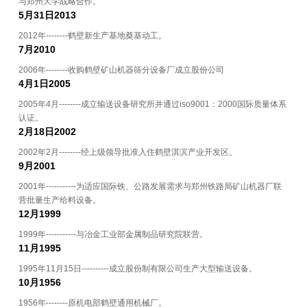
与郑州大学战略合作。
5月31日
2013
2012年--------鹤壁新生产基地奠基动工。
7月
2010
2006年--------收购鹤壁矿山机器筛分设备厂成立股份公司
4月1日
2005
2005年4月--------成立输送设备研究所并通过iso9001：2000国际质量体系
认证。
2月18日
2002
2002年2月--------经上级领导批准入住鹤壁淇滨产业开发区。
9月
2001
2001年-----------为适应国际铁、公路发展需求与郑州铁路局矿山机器厂联
营批量生产给料设备。
12月
1999
1999年-----------与冶金工业部金属制品研究院联营。
11月
1995
1995年11月15日----------成立股份制有限公司生产大型输送设备。
10月
1956
1956年--------原机电部鹤壁通用机械厂。