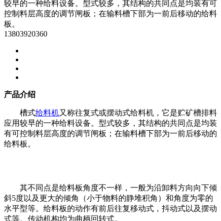
较早的一种给料设备。型式较多，其结构的共同点是均装有可
控制料层高度的调节闸板；在输料槽下部为一前后移动的给料
板。
13803920360
产品介绍
槽式
给料机
又称往复式或摆动式给料机，它是贮矿槽排料
应用较早的一种给料设备。型式较多，其结构的共同点是均装
有可控制料层高度的调节闸板；在输料槽下部为一前后移动的
给料板。
其不同点是给料板角度不一样，一般为沿卸料方向向下倾
斜5度以及更大的倾角（小于物料的静堆积角）和角度为零的
水平型等。给料板的动作有前后往复移动式，抖动式以及摆动
式等。传动机构均为曲柄回转式。