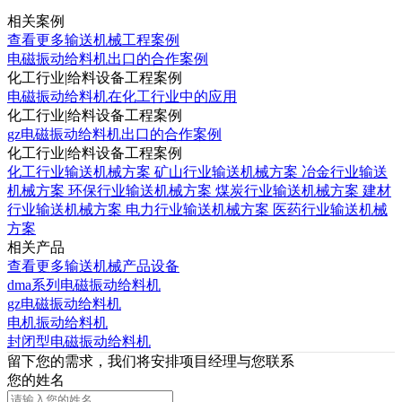
相关案例
查看更多输送机械工程案例
电磁振动给料机出口的合作案例
化工行业
|
给料设备工程案例
电磁振动给料机在化工行业中的应用
化工行业
|
给料设备工程案例
gz电磁振动给料机出口的合作案例
化工行业
|
给料设备工程案例
化工行业输送机械方案
矿山行业输送机械方案
冶金行业输送
机械方案
环保行业输送机械方案
煤炭行业输送机械方案
建材
行业输送机械方案
电力行业输送机械方案
医药行业输送机械
方案
相关产品
查看更多输送机械产品设备
dma系列电磁振动给料机
gz电磁振动给料机
电机振动给料机
封闭型电磁振动给料机
留下您的需求，我们将安排项目经理与您联系
您的姓名