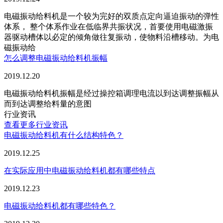
电磁振动给料机是一个较为完好的双质点定向逼迫振动的弹性
体系， 整个体系作业在低临界共振状况，首要使用电磁激振
器驱动槽体以必定的倾角做往复振动，使物料沿槽移动。为电
磁振动给
怎么调整电磁振动给料机振幅
2019.12.20
电磁振动给料机振幅是经过操控箱调理电流以到达调整振幅从
而到达调整给料量的意图
行业资讯
查看更多行业资讯
电磁振动给料机有什么结构特色？
2019.12.25
在实际应用中电磁振动给料机都有哪些特点
2019.12.23
电磁振动给料机都有哪些特色？