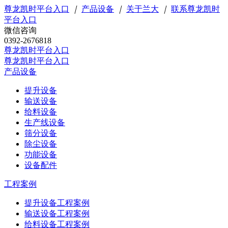
尊龙凯时平台入口
｜
产品设备
｜
关于兰大
｜
联系尊龙凯时
平台入口
微信咨询
0392-2676818
尊龙凯时平台入口
尊龙凯时平台入口
产品设备
提升设备
输送设备
给料设备
生产线设备
筛分设备
除尘设备
功能设备
设备配件
工程案例
提升设备工程案例
输送设备工程案例
给料设备工程案例