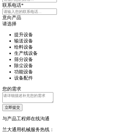
联系电话
*
意向产品
请选择
提升设备
输送设备
给料设备
生产线设备
筛分设备
除尘设备
功能设备
设备配件
您的需求
立即提交
与产品工程师在线沟通
兰大通用机械服务热线：