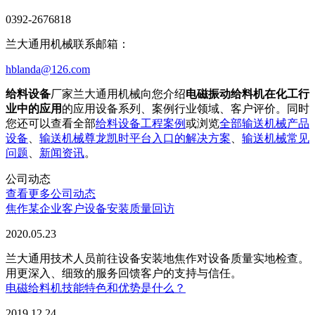
0392-2676818
兰大通用机械联系邮箱：
hblanda@126.com
给料设备
厂家兰大通用机械向您介绍
电磁振动给料机在化工行
业中的应用
的应用设备系列、案例行业领域、客户评价。同时
您还可以查看全部
给料设备工程案例
或浏览
全部输送机械产品
设备
、
输送机械尊龙凯时平台入口的解决方案
、
输送机械常见
问题
、
新闻资讯
。
公司动态
查看更多公司动态
焦作某企业客户设备安装质量回访
2020.05.23
兰大通用技术人员前往设备安装地焦作对设备质量实地检查。
用更深入、细致的服务回馈客户的支持与信任。
电磁给料机技能特色和优势是什么？
2019.12.24