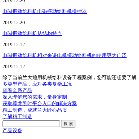
2019.12.20
电磁振动给料机电磁振动给料机操控器
2019.12.20
电磁振动给料机从结构特点
2019.12.12
电磁振动给料机相对来讲电机振动给料机的使用更为广泛
2019.12.12
除了当前兰大通用机械给料设备工程案例，您可能还想要了解
多类型产品，应对各类复杂工况
查看全系产品
深入理解您的需求，量身定制
获取尊龙凯时平台入口的解决方案
精工制造，成就兰大匠心品质
了解精工制造
搜 索
产品设备