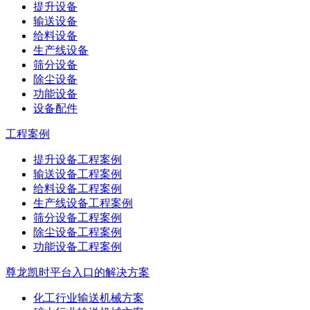
提升设备
输送设备
给料设备
生产线设备
筛分设备
除尘设备
功能设备
设备配件
工程案例
提升设备工程案例
输送设备工程案例
给料设备工程案例
生产线设备工程案例
筛分设备工程案例
除尘设备工程案例
功能设备工程案例
尊龙凯时平台入口的解决方案
化工行业输送机械方案