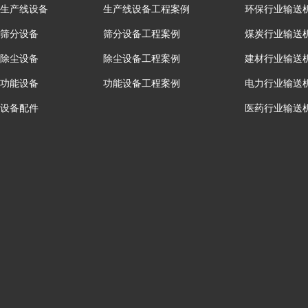
生产线设备
生产线设备工程案例
环保行业输送
筛分设备
筛分设备工程案例
煤炭行业输送
除尘设备
除尘设备工程案例
建材行业输送
功能设备
功能设备工程案例
电力行业输送
设备配件
医药行业输送