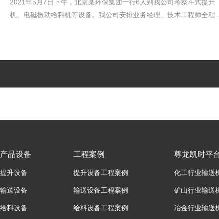
2021年5月7日下午，北京某环保集团一行6人到我公司考察斗式提升
机、电磁振动给料机等设备。我公司安排业务经理、技术工程师全程
同接待。 我公司工作人员带领客户主要参观了斗式提升机车间、
合车间、总装车间、给料机车间，一路为客户讲解鹤壁兰大是如何保
质量、提升效率、优化工艺缩短工期的。 概述可分为几个方面，
斗式提升机车间举例：除了常规的折弯、卷圆、液压、剪板、航车等
规生产设备外，还通过龙门火焰切割机、数控等离子切割机、数控激
切割机等设备用于板材的制作；通过智能焊接机器人、工装卡具进行
斗的制作；通过智能数控联合冲剪机对型材进行裁切、冲孔等，来提
效率、质量，减少误差、缩短工期。经过一系列的先进设备与拥有几
年制作经验的技术团队相结合，辅之完善的质检流程、管理体系、激
措施，为鹤壁兰大的每一位用户带去优秀的产品。 车间考察完毕
产品设备
工程案例
尊龙凯时平
后，经过双方友好的洽谈，初步建立了某生产线项目的合作意向，下
步公司将派出设...
提升设备
提升设备工程案例
化工行业输送
输送设备
输送设备工程案例
矿山行业输送
给料设备
给料设备工程案例
冶金行业输送