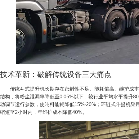
技术革新：破解传统设备三大痛点
传统
斗式提升机
长期存在密封性不足、能耗偏高、维护成本
结构，将粉尘泄漏率降低至0.05%以下，较行业平均水平提升
动调节运行参数，使吨料能耗降低15%-20%；环链式斗提机
缩短至2小时内，年维护成本降低40%。