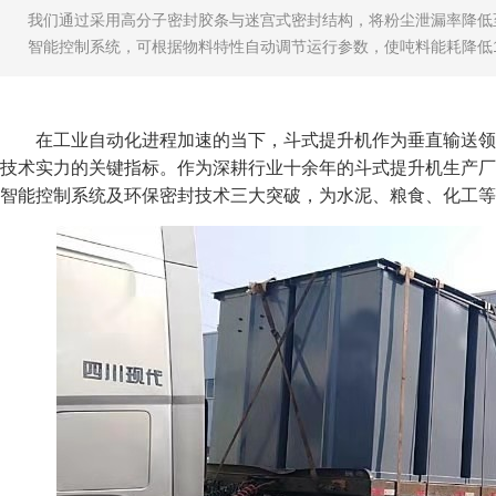
我们通过采用高分子密封胶条与迷宫式密封结构，将粉尘泄漏率降低至
智能控制系统，可根据物料特性自动调节运行参数，使吨料能耗降低15
在工业自动化进程加速的当下，
斗式提升机
作为垂直输送领
技术实力的关键指标。作为深耕行业十余年的
斗式提升机
生产厂
智能控制系统及环保密封技术三大突破，为水泥、粮食、化工等