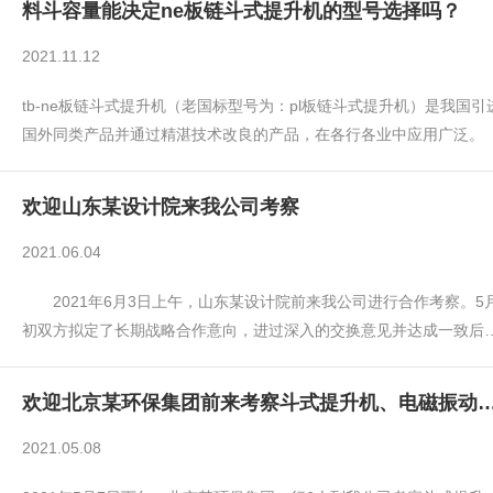
料斗容量能决定ne板链斗式提升机的型号选择吗？
2021.11.12
tb-ne板链斗式提升机（老国标型号为：pl板链斗式提升机）是我国引
国外同类产品并通过精湛技术改良的产品，在各行各业中应用广泛。
欢迎山东某设计院来我公司考察
2021.06.04
2021年6月3日上午，山东某设计院前来我公司进行合作考察。5
初双方拟定了长期战略合作意向，进过深入的交换意见并达成一致后
对方派遣工作人员前来进行*后的实地考察。
欢迎北京某环保集团前来考察斗式提升机、电磁振
2021.05.08