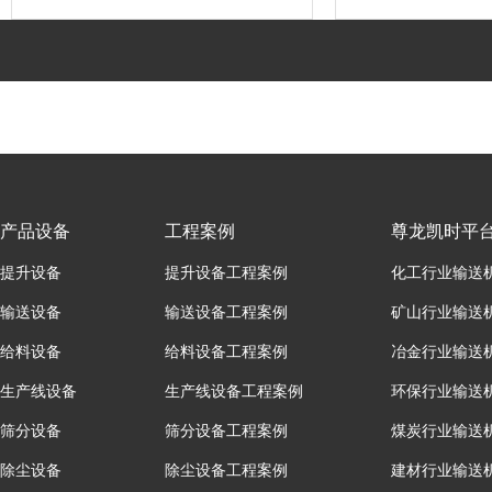
产品设备
工程案例
尊龙凯时平
提升设备
提升设备工程案例
化工行业输送
输送设备
输送设备工程案例
矿山行业输送
给料设备
给料设备工程案例
冶金行业输送
生产线设备
生产线设备工程案例
环保行业输送
筛分设备
筛分设备工程案例
煤炭行业输送
除尘设备
除尘设备工程案例
建材行业输送