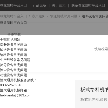
输送机械常见问题
尊龙凯时平台入口
｜
产品设备
｜
关于兰大
｜
联系尊龙凯时平台入口
兰大通用机械工程师为您提供输送机械领域常见问题的直接解答
尊龙凯时平台入口
/
客户服务
/
输送机械常见问题
/
给料设备常见问题
尊龙凯时平台入口
快捷导航
全部常见问题
尊龙凯时平台入口
产品设备
工程案例
提升设备常见问题
输送设备常见问题
给料设备常见问题
生产线设备常见问题
筛分设备常见问题
除尘设备常见问题
功能设备常见问题
兰大通用机械服务热线：
0392-2676818
板式给料机
兰大通用机械邮箱：
hebilanda@163.com
板式给料机多数