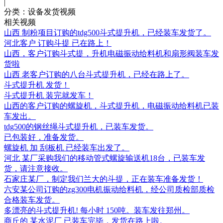
|
分类：设备发货视频
相关视频
山西 制粉项目订购的tdg500斗式提升机，已经装车发货了。
河北客户 订购斗提 已在路上！
山西，客户订购斗式提，升机电磁振动给料机和扇形阀装车发
货啦
山西 老客户订购的八台斗式提升机，已经在路上了。
斗式提升机 发货！
斗式提升机 装完就发车！
山西的客户订购的螺旋机，斗式提升机，电磁振动给料机已装
车发出。
tdg500的钢丝绳斗式提升机，已装车发货。
已包装好，准备发货。
螺旋机 加 刮板机 已经装车出发了。
河北 某厂采购我们的移动管式螺旋输送机18台，已装车发
货，请注意接收。
石家庄某厂，制定我们兰大的斗提，正在装车准备发货！
六安某公司订购的zg300电机振动给料机，经公司质检部质检
合格装车发货。
多漂亮的斗式提升机! 每小时 150吨。装车发往郑州。
商丘的 某水泥厂 已装车完毕，发货在路上啦。