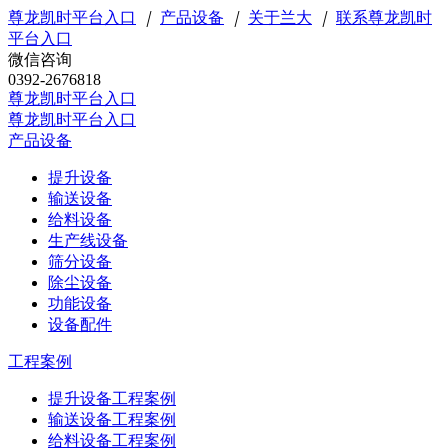
尊龙凯时平台入口
｜
产品设备
｜
关于兰大
｜
联系尊龙凯时
平台入口
微信咨询
0392-2676818
尊龙凯时平台入口
尊龙凯时平台入口
产品设备
提升设备
输送设备
给料设备
生产线设备
筛分设备
除尘设备
功能设备
设备配件
工程案例
提升设备工程案例
输送设备工程案例
给料设备工程案例