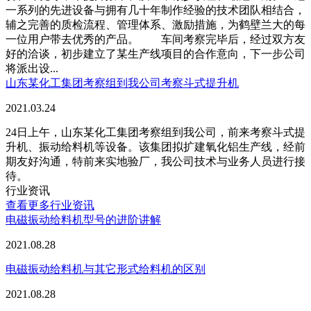
一系列的先进设备与拥有几十年制作经验的技术团队相结合，
辅之完善的质检流程、管理体系、激励措施，为鹤壁兰大的每
一位用户带去优秀的产品。 车间考察完毕后，经过双方友
好的洽谈，初步建立了某生产线项目的合作意向，下一步公司
将派出设...
山东某化工集团考察组到我公司考察斗式提升机
2021.03.24
24日上午，山东某化工集团考察组到我公司，前来考察斗式提
升机、振动给料机等设备。该集团拟扩建氧化铝生产线，经前
期友好沟通，特前来实地验厂，我公司技术与业务人员进行接
待。
行业资讯
查看更多行业资讯
电磁振动给料机型号的进阶讲解
2021.08.28
电磁振动给料机与其它形式给料机的区别
2021.08.28