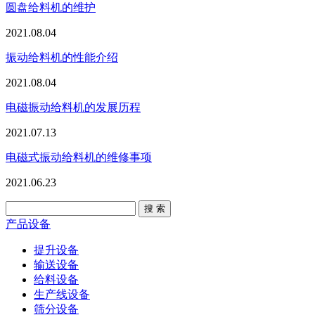
圆盘给料机的维护
2021.08.04
振动给料机的性能介绍
2021.08.04
电磁振动给料机的发展历程
2021.07.13
电磁式振动给料机的维修事项
2021.06.23
搜 索
产品设备
提升设备
输送设备
给料设备
生产线设备
筛分设备