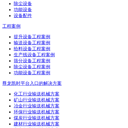
除尘设备
功能设备
设备配件
工程案例
提升设备工程案例
输送设备工程案例
给料设备工程案例
生产线设备工程案例
筛分设备工程案例
除尘设备工程案例
功能设备工程案例
尊龙凯时平台入口的解决方案
化工行业输送机械方案
矿山行业输送机械方案
冶金行业输送机械方案
环保行业输送机械方案
煤炭行业输送机械方案
建材行业输送机械方案