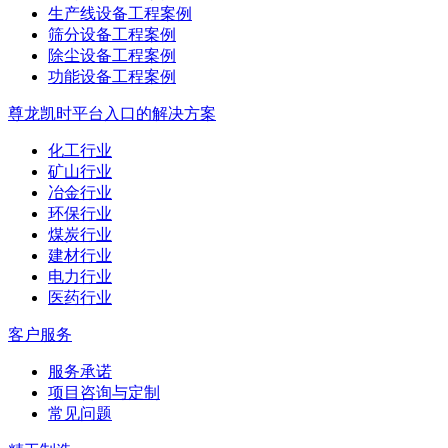
生产线设备工程案例
筛分设备工程案例
除尘设备工程案例
功能设备工程案例
尊龙凯时平台入口的解决方案
化工行业
矿山行业
冶金行业
环保行业
煤炭行业
建材行业
电力行业
医药行业
客户服务
服务承诺
项目咨询与定制
常见问题