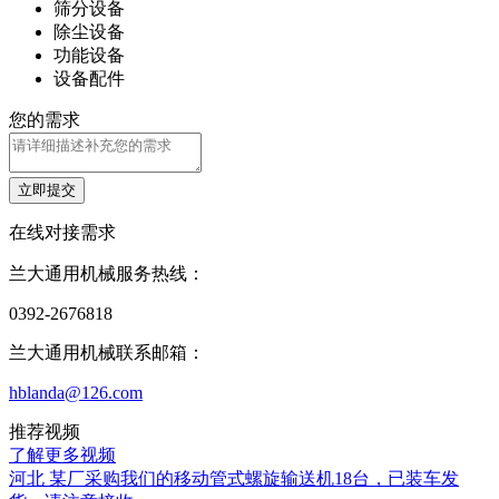
筛分设备
除尘设备
功能设备
设备配件
您的需求
立即提交
在线对接需求
兰大通用机械服务热线：
0392-2676818
兰大通用机械联系邮箱：
hblanda@126.com
推荐视频
了解更多视频
河北 某厂采购我们的移动管式螺旋输送机18台，已装车发