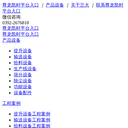
尊龙凯时平台入口
｜
产品设备
｜
关于兰大
｜
联系尊龙凯时
平台入口
微信咨询
0392-2676818
尊龙凯时平台入口
尊龙凯时平台入口
产品设备
提升设备
输送设备
给料设备
生产线设备
筛分设备
除尘设备
功能设备
设备配件
工程案例
提升设备工程案例
输送设备工程案例
给料设备工程案例