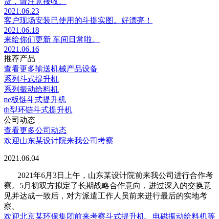
货，请注意接收。
2021.06.23
客户现场安装已使用的斗提实图。好漂亮！
2021.06.18
来给你们更新 车间日常啦。
2021.06.16
推荐产品
查看更多输送机械产品设备
系列斗式提升机
系列振动给料机
ne板链斗式提升机
th型环链斗式提升机
公司动态
查看更多公司动态
欢迎山东某设计院来我公司考察
2021.06.04
2021年6月3日上午，山东某设计院前来我公司进行合作考
察。5月初双方拟定了长期战略合作意向，进过深入的交换意
见并达成一致后，对方派遣工作人员前来进行最后的实地考
察。
欢迎北京某环保集团前来考察斗式提升机、电磁振动给料机等