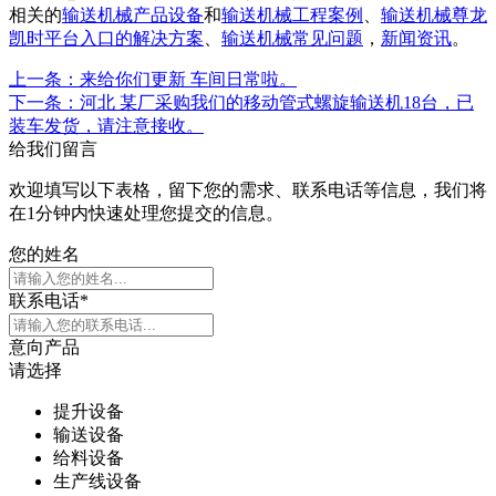
相关的
输送机械产品设备
和
输送机械工程案例
、
输送机械尊龙
凯时平台入口的解决方案
、
输送机械常见问题
，
新闻资讯
。
上一条：
来给你们更新 车间日常啦。
下一条：
河北 某厂采购我们的移动管式螺旋输送机18台，已
装车发货，请注意接收。
给我们留言
欢迎填写以下表格，留下您的需求、联系电话等信息，我们将
在1分钟内快速处理您提交的信息。
您的姓名
联系电话
*
意向产品
请选择
提升设备
输送设备
给料设备
生产线设备