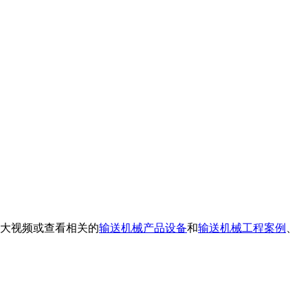
大视频或查看相关的
输送机械产品设备
和
输送机械工程案例
、