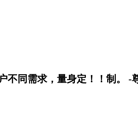
户不同需求，量身定！！制。 -