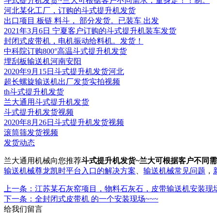
斗式提升机发货~兰大可根据客户不同需求，量身定！！制。
河北某化工厂，订购的斗式提升机发货
出口项目 板链 料斗， 部分发货。已装车 出发
2021年3月6日 宁夏客户订购的斗式提升机装车发货
封闭式皮带机，电机振动给料机。发货！
中科院订购800°高温斗式提升机发货
埋刮板输送机河南安阳
2020年9月15日斗式提升机发货河北
超长螺旋输送机出厂发货实拍视频
th斗式提升机发货
兰大通用斗式提升机发货
斗式提升机发货视频
2020年8月26日斗式提升机发货视频
滚筒筛发货视频
发货动态
兰大通用机械向您推荐
斗式提升机发货~兰大可根据客户不同
输送机械尊龙凯时平台入口的解决方案
、
输送机械常见问题
，
上一条：
江苏某石灰窑项目，物料石灰石，皮带输送机安装现
下一条：
全封闭式皮带机 的一个安装现场~~~
给我们留言