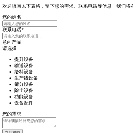
欢迎填写以下表格，留下您的需求、联系电话等信息，我们将
您的姓名
联系电话
*
意向产品
请选择
提升设备
输送设备
给料设备
生产线设备
筛分设备
除尘设备
功能设备
设备配件
您的需求
立即提交