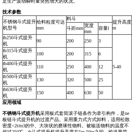
足生产波动瞬时量突然增大的状况。
技术参数
料斗
不锈钢斗式提升
给料粒度可达
提升高度
宽度
机型号
mm
m
斗距mm
容量l
mm
tb250斗式提升
90
200
250
3
机
tb315斗式提升
100
200
315
6
机
tb400斗式提升
110
250
400
12
5-40
机
tb500斗式提升
130
320
500
25
机
tb630斗式提升
150
400
630
50
机
应用领域
不锈钢斗式提升机
采用板式套筒滚子链条作为牵引构件，是ne
板链斗式提升机的过渡产品。采用重力式方式卸料，适用松散
密度<2t/m3的中、大块状的磨琢性物料。被输送物料的温度不
超过250℃。tb斗式提升机提升高度在5m-50m之间，输送量范