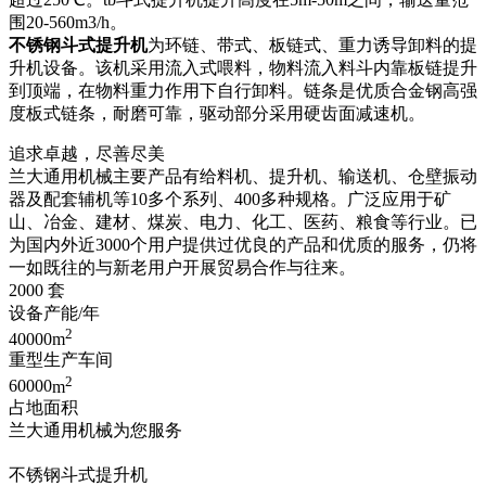
围20-560m3/h。
不锈钢斗式提升机
为环链、带式、板链式、重力诱导卸料的提
升机设备。该机采用流入式喂料，物料流入料斗内靠板链提升
到顶端，在物料重力作用下自行卸料。链条是优质合金钢高强
度板式链条，耐磨可靠，驱动部分采用硬齿面减速机。
追求卓越，尽善尽美
兰大通用机械主要产品有给料机、提升机、输送机、仓壁振动
器及配套辅机等10多个系列、400多种规格。广泛应用于矿
山、冶金、建材、煤炭、电力、化工、医药、粮食等行业。已
为国内外近3000个用户提供过优良的产品和优质的服务，仍将
一如既往的与新老用户开展贸易合作与往来。
2000
套
设备产能/年
2
40000
m
重型生产车间
2
60000
m
占地面积
兰大通用机械为您服务
不锈钢斗式提升机