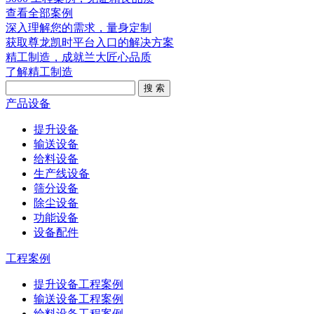
查看全部案例
深入理解您的需求，量身定制
获取尊龙凯时平台入口的解决方案
精工制造，成就兰大匠心品质
了解精工制造
搜 索
产品设备
提升设备
输送设备
给料设备
生产线设备
筛分设备
除尘设备
功能设备
设备配件
工程案例
提升设备工程案例
输送设备工程案例
给料设备工程案例