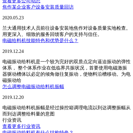
查看更多公司动态
焦作某企业客户设备安装质量回访
2020.05.23
兰大通用技术人员前往设备安装地焦作对设备质量实地检查。
用更深入、细致的服务回馈客户的支持与信任。
电磁给料机技能特色和优势是什么？
2019.12.24
电磁振动给料机是一个较为完好的双质点定向逼迫振动的弹性
体系， 整个体系作业在低临界共振状况，首要使用电磁激振
器驱动槽体以必定的倾角做往复振动，使物料沿槽移动。为电
磁振动给
怎么调整电磁振动给料机振幅
2019.12.20
电磁振动给料机振幅是经过操控箱调理电流以到达调整振幅从
而到达调整给料量的意图
行业资讯
查看更多行业资讯
电磁振动给料机有什么结构特色？