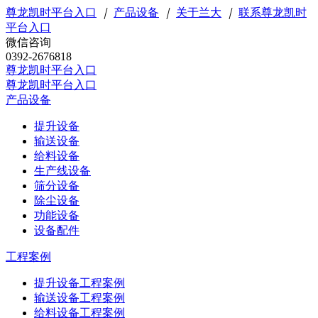
尊龙凯时平台入口
｜
产品设备
｜
关于兰大
｜
联系尊龙凯时
平台入口
微信咨询
0392-2676818
尊龙凯时平台入口
尊龙凯时平台入口
产品设备
提升设备
输送设备
给料设备
生产线设备
筛分设备
除尘设备
功能设备
设备配件
工程案例
提升设备工程案例
输送设备工程案例
给料设备工程案例