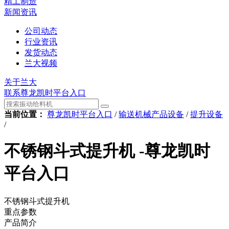
精工制造
新闻资讯
公司动态
行业资讯
发货动态
兰大视频
关于兰大
联系尊龙凯时平台入口
当前位置：
尊龙凯时平台入口
/
输送机械产品设备
/
提升设备
/
不锈钢斗式提升机 -尊龙凯时
平台入口
不锈钢斗式提升机
重点参数
产品简介