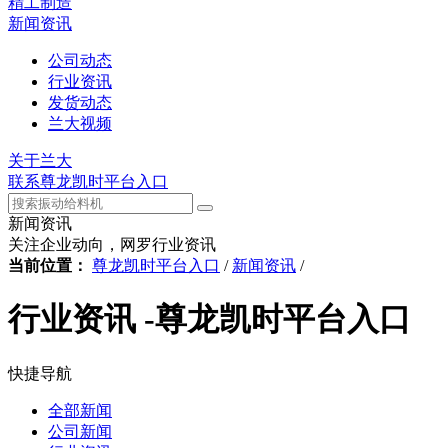
精工制造
新闻资讯
公司动态
行业资讯
发货动态
兰大视频
关于兰大
联系尊龙凯时平台入口
新闻资讯
关注企业动向，网罗行业资讯
当前位置：
尊龙凯时平台入口
/
新闻资讯
/
行业资讯 -尊龙凯时平台入口
快捷导航
全部新闻
公司新闻