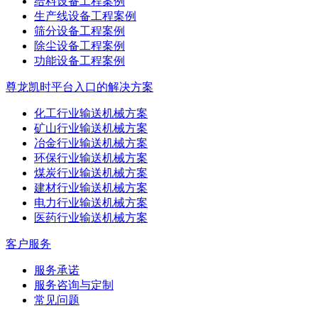
给料设备工程案例
生产线设备工程案例
筛分设备工程案例
除尘设备工程案例
功能设备工程案例
尊龙凯时平台入口的解决方案
化工行业输送机械方案
矿山行业输送机械方案
冶金行业输送机械方案
环保行业输送机械方案
煤炭行业输送机械方案
建材行业输送机械方案
电力行业输送机械方案
医药行业输送机械方案
客户服务
服务承诺
服务咨询与定制
常见问题