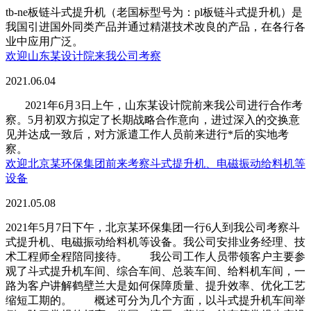
tb-ne板链斗式提升机（老国标型号为：pl板链斗式提升机）是
我国引进国外同类产品并通过精湛技术改良的产品，在各行各
业中应用广泛。
欢迎山东某设计院来我公司考察
2021.06.04
2021年6月3日上午，山东某设计院前来我公司进行合作考
察。5月初双方拟定了长期战略合作意向，进过深入的交换意
见并达成一致后，对方派遣工作人员前来进行*后的实地考
察。
欢迎北京某环保集团前来考察斗式提升机、电磁振动给料机等
设备
2021.05.08
2021年5月7日下午，北京某环保集团一行6人到我公司考察斗
式提升机、电磁振动给料机等设备。我公司安排业务经理、技
术工程师全程陪同接待。 我公司工作人员带领客户主要参
观了斗式提升机车间、综合车间、总装车间、给料机车间，一
路为客户讲解鹤壁兰大是如何保障质量、提升效率、优化工艺
缩短工期的。 概述可分为几个方面，以斗式提升机车间举