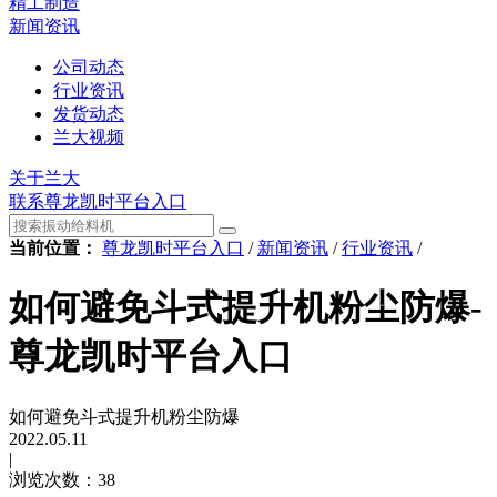
精工制造
新闻资讯
公司动态
行业资讯
发货动态
兰大视频
关于兰大
联系尊龙凯时平台入口
当前位置：
尊龙凯时平台入口
/
新闻资讯
/
行业资讯
/
如何避免斗式提升机粉尘防爆-
尊龙凯时平台入口
如何避免斗式提升机粉尘防爆
2022.05.11
|
浏览次数：38