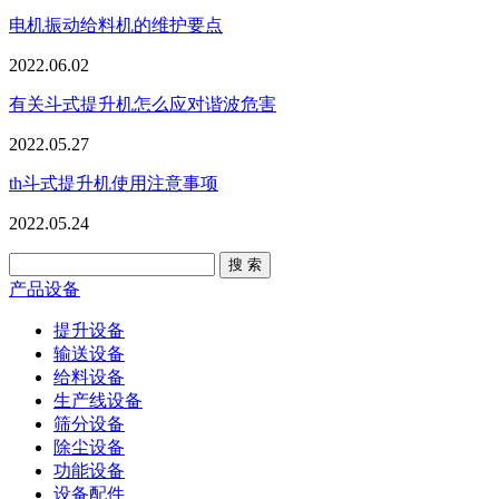
电机振动给料机的维护要点
2022.06.02
有关斗式提升机怎么应对谐波危害
2022.05.27
th斗式提升机使用注意事项
2022.05.24
搜 索
产品设备
提升设备
输送设备
给料设备
生产线设备
筛分设备
除尘设备
功能设备
设备配件