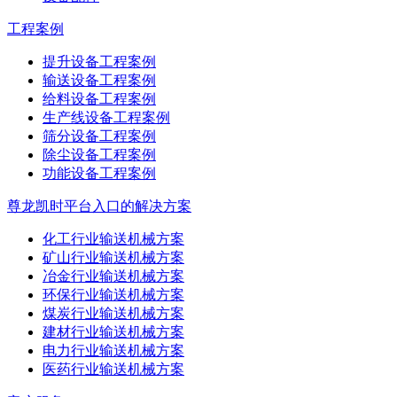
工程案例
提升设备工程案例
输送设备工程案例
给料设备工程案例
生产线设备工程案例
筛分设备工程案例
除尘设备工程案例
功能设备工程案例
尊龙凯时平台入口的解决方案
化工行业输送机械方案
矿山行业输送机械方案
冶金行业输送机械方案
环保行业输送机械方案
煤炭行业输送机械方案
建材行业输送机械方案
电力行业输送机械方案
医药行业输送机械方案