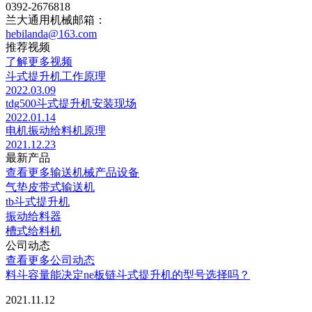
0392-2676818
兰大通用机械邮箱：
hebilanda@163.com
推荐视频
了解更多视频
斗式提升机工作原理
2022.03.09
tdg500斗式提升机安装现场
2022.01.14
电机振动给料机原理
2021.12.23
最新产品
查看更多输送机械产品设备
气垫皮带式输送机
tb斗式提升机
振动给料器
槽式给料机
公司动态
查看更多公司动态
料斗容量能决定ne板链斗式提升机的型号选择吗？
2021.11.12