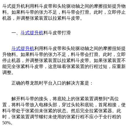
斗式提升机利用料斗皮带和头轮驱动轴之间的摩擦扭矩提升物
料。如果料斗带的张力不足，料斗带会打滑。此时，立即停止
机器，并调整张紧装置以拉紧料斗皮带。
一、
斗式提升机
料斗皮带打滑
斗式提升机
利用料斗皮带和头轮驱动轴之间的摩擦扭矩提
升物料。如果料斗带的张力不足，料斗带会打滑。此时，立即
停止机器，并调整张紧装置以拉紧料斗皮带。如果张紧装置不
能完全张紧料斗皮带，这意味着张紧装置的行程过短，应重新
调整。
正确的尊龙凯时平台入口的解决方案是：
解开料斗带的接头，将底轮上的张紧装置调整到*高位
置，将料斗带放入电梯头部，穿过头轮和底轮，首尾相接，使
料斗带处于张紧但未张紧的状态。然后完全拉紧张紧器。此
时，张紧装置调节螺钉未使用的张紧行程不应小于全行程的
50%。