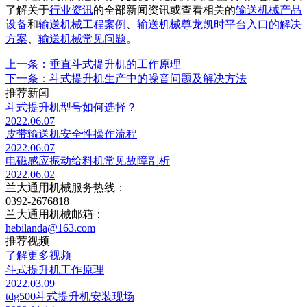
了解关于
行业资讯
的全部新闻资讯或查看相关的
输送机械产品
设备
和
输送机械工程案例
、
输送机械尊龙凯时平台入口的解决
方案
、
输送机械常见问题
。
上一条：
垂直斗式提升机的工作原理
下一条：
斗式提升机生产中的噪音问题及解决方法
推荐新闻
斗式提升机型号如何选择？
2022.06.07
皮带输送机安全性操作流程
2022.06.07
电磁感应振动给料机常见故障剖析
2022.06.02
兰大通用机械服务热线：
0392-2676818
兰大通用机械邮箱：
hebilanda@163.com
推荐视频
了解更多视频
斗式提升机工作原理
2022.03.09
tdg500斗式提升机安装现场