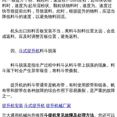
同:一般提升干粉、颗粒时，速度在1~2m/s左右；起吊块状物
料时，速度为:起吊湿粉状、颗粒状物料时，速度为。速度过
快导致提前出料，导致退料。此时，根据提升的物料，应适当
降低料斗的速度，以避免物料回流。
机头出口卸料舌板安装不当，离料斗卸料位置太远，会造
成返料。应及时调整舌板位置，避免返料。
四、
斗式提升机
料斗脱落
料斗脱落是指生产过程中料斗从料斗带上脱落的现象。料
斗落下时会产生异常噪音，将料斗带撕裂。
提升机的料斗带通常是帆布带，有时使用胶带和链条。帆
布带和胶带在各种故障的综合作用下容易撕裂，是严重的故障
之一。
提升机安装
斗式提升机
提升机械厂家
兰大通用机械向您推荐
斗提机常见故障及处理方法
。您还可以