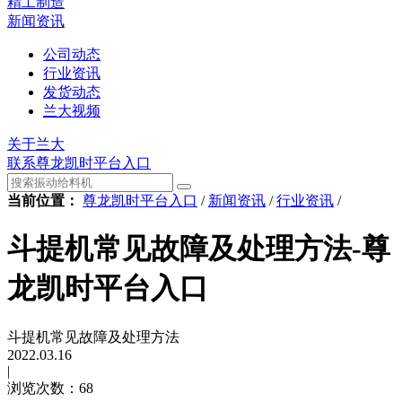
精工制造
新闻资讯
公司动态
行业资讯
发货动态
兰大视频
关于兰大
联系尊龙凯时平台入口
当前位置：
尊龙凯时平台入口
/
新闻资讯
/
行业资讯
/
斗提机常见故障及处理方法-尊
龙凯时平台入口
斗提机常见故障及处理方法
2022.03.16
|
浏览次数：68