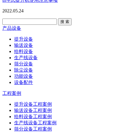
th斗式提升机使用注意事项
2022.05.24
搜 索
产品设备
提升设备
输送设备
给料设备
生产线设备
筛分设备
除尘设备
功能设备
设备配件
工程案例
提升设备工程案例
输送设备工程案例
给料设备工程案例
生产线设备工程案例
筛分设备工程案例