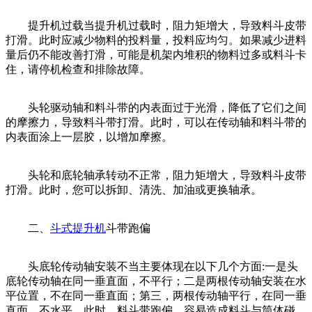
提升机过载当提升机过载时，阻力矩增大，导致料斗皮带
打滑。此时应减少物料的投料量，投料应均匀。如果减少进料
量后仍不能改善打滑，可能是机架内堆积的物料过多或料斗卡
住，请停机检查和排除故障。
头轮驱动轴和料斗带的内表面过于光滑，降低了它们之间
的摩擦力，导致料斗带打滑。此时，可以在传动轴和料斗带的
内表面涂上一层胶，以增加摩擦。
头轮和底轮轴承转动不正常，阻力矩增大，导致料斗皮带
打滑。此时，您可以拆卸、清洗、加油或更换轴承。
二、
斗式提升机
斗带跑偏
头底轮传动轴安装不当主要体现在以下几个方面:一是头
底轮传动轴在同一垂直面，不平行；二是两根传动轴安装在水
平位置，不在同一垂直面；第三，两根传动轴平行，在同一垂
直面，不水平。此时，料斗带跑偏，容易造成料斗与筒体碰