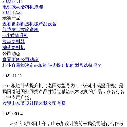
2022.01.14
电机振动给料机原理
2021.12.23
最新产品
查看更多输送机械产品设备
气垫皮带式输送机
tb斗式提升机
振动给料器
槽式给料机
公司动态
查看更多公司动态
料斗容量能决定ne板链斗式提升机的型号选择吗？
2021.11.12
tb-ne板链斗式提升机（老国标型号为：pl板链斗式提升机）是
我国引进国外同类产品并通过精湛技术改良的产品，在各行各
业中应用广泛。
欢迎山东某设计院来我公司考察
2021.06.04
2021年6月3日上午，山东某设计院前来我公司进行合作考