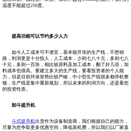
温度不能超过250度。
提高功能可以节约多少人力
如今人工成本可不便宜，基本能开张的生产线，不愁销
路，利润更是十分惊人，人工成本，少则七八十元，多则七八
十元，多则一百块，相比较原料及加工成本，翻了好几倍，加
料成本也很高。要建立多大的生产线，要看投资者的个人能
力，但是目前环保形势比较严峻，中小型生产线很多都停机整
顿，生产线是集中重新规划，所以未来的利润方向，还是看您
的投资性质。
卸斗提升机
斗式提升机
出货作为设备制造商，我们根据自己的能力，
尽量为您争取更多优惠空间，降低装机费，所以我们以厂家直