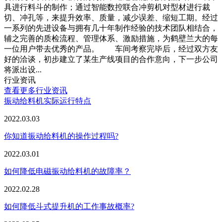
具进行料斗的制作；通过智能数控联合冲剪机对型材进行裁
切、冲孔等，来提升效率、质量，减少误差、缩短工期。经过
一系列的先进设备与拥有几十年制作经验的技术团队相结合，
辅之完善的质检流程、管理体系、激励措施，为鹤壁兰大的每
一位用户带去优秀的产品。 车间考察完毕后，经过双方友
好的洽谈，初步建立了某生产线项目的合作意向，下一步公司
将派出设...
行业资讯
查看更多行业资讯
振动给料机实际运行特点
2022.03.03
你知道振动给料机的操作过程吗?
2022.03.01
如何降低电磁振动给料机的故障率？
2022.02.28
如何降低斗式提升机的工作事故概率?