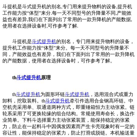
斗提机是斗式提升机的别名,专门用来提升物料的设备,提升机
工作能力按“体型”来分.每一天不同型号的升降量不同,产能效
益也有差异,我们在下面列出了常用的一款升降机的产能数据,
使用者在选择设备时,可作参考了解.
斗提机是
斗式提升机
的别名，专门用来提升物料的设备，
提升机工作能力按“体型”来分。每一天不同型号的升降量不
同，产能效益也有差异，我们在下面列出了常用的一款升降机
的产能数据，使用者在选择设备时，可作参考了解。
th
斗式提升机
原理
th
斗式提升机
为圆形环链
斗式提升机
，选用混合式或重力
卸料，挖取装料。th
斗式提升机
牵引件选用合金钢高环链。中
空机壳采用单、双通道两种方式，即重锤箱恒力主动张紧。链
轮系采用了可更换轮缘的组合结构。常规使用寿命长，换边作
业简单。下料斗选择重力主动张紧装置，能保持稳定的张紧
力，防止在一起料斗中因偶发因素而产生卡壳现象时有一定的
容让性，能保持稳定的张紧力，防止打滑或脱链。本机输送量