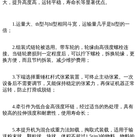
大，提升高度高，运转平稳，寿命长等显著优点。
1.运量大、th型与hl型相同斗宽，运输量几乎是hl型的一
倍；
2.组装式链轮被选用。带车轮的，轮缘由高强度螺栓连
接。当链轮磨损到一定程度后，可以拧下螺栓，拆换轮缘，更
换方便，而且节约拆装。减少维护费用；
3.下端选择重锤杠杆式张紧装置，可终止主动张紧。一次
设备后不需要调节，又能保持稳定的张紧力，再保证机器正常
运转，防止打滑或脱链；
4.牵引件为低合金高强度环链，经过适当的热处理，具有
较高的拉伸强度和耐磨性，使用寿命长；
5.本提升机为混合或重力法卸载，掏取式装载，适用于输
送粉末状、颗粒状、块状、体积不超过1.5t/m3的物料，物料的