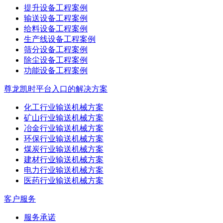
提升设备工程案例
输送设备工程案例
给料设备工程案例
生产线设备工程案例
筛分设备工程案例
除尘设备工程案例
功能设备工程案例
尊龙凯时平台入口的解决方案
化工行业输送机械方案
矿山行业输送机械方案
冶金行业输送机械方案
环保行业输送机械方案
煤炭行业输送机械方案
建材行业输送机械方案
电力行业输送机械方案
医药行业输送机械方案
客户服务
服务承诺