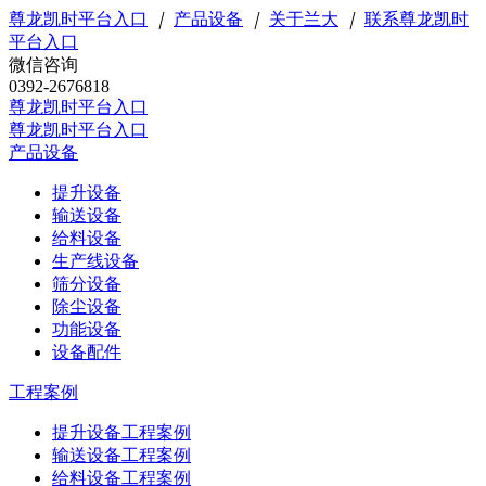
尊龙凯时平台入口
｜
产品设备
｜
关于兰大
｜
联系尊龙凯时
平台入口
微信咨询
0392-2676818
尊龙凯时平台入口
尊龙凯时平台入口
产品设备
提升设备
输送设备
给料设备
生产线设备
筛分设备
除尘设备
功能设备
设备配件
工程案例
提升设备工程案例
输送设备工程案例
给料设备工程案例