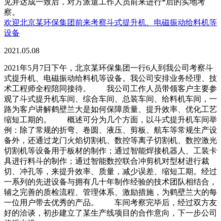
见并达成一致后，对方派遣工作人员前来进行*后的实地考
察。
欢迎北京某环保集团前来考察斗式提升机、电磁振动给料机等
设备
2021.05.08
2021年5月7日下午，北京某环保集团一行6人到我公司考察斗
式提升机、电磁振动给料机等设备。我公司安排业务经理、技
术工程师全程陪同接待。 我公司工作人员带领客户主要参
观了斗式提升机车间、综合车间、总装车间、给料机车间，一
路为客户讲解鹤壁兰大是如何保障质量、提升效率、优化工艺
缩短工期的。 概述可分为几个方面，以斗式提升机车间举
例：除了常规的折弯、卷圆、液压、剪板、航车等常规生产设
备外，还通过龙门火焰切割机、数控等离子切割机、数控激光
切割机等设备用于板材的制作；通过智能焊接机器人、工装卡
具进行料斗的制作；通过智能数控联合冲剪机对型材进行裁
切、冲孔等，来提升效率、质量，减少误差、缩短工期。经过
一系列的先进设备与拥有几十年制作经验的技术团队相结合，
辅之完善的质检流程、管理体系、激励措施，为鹤壁兰大的每
一位用户带去优秀的产品。 车间考察完毕后，经过双方友
好的洽谈，初步建立了某生产线项目的合作意向，下一步公司