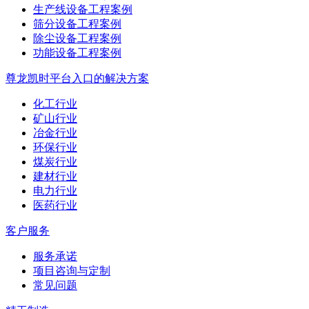
生产线设备工程案例
筛分设备工程案例
除尘设备工程案例
功能设备工程案例
尊龙凯时平台入口的解决方案
化工行业
矿山行业
冶金行业
环保行业
煤炭行业
建材行业
电力行业
医药行业
客户服务
服务承诺
项目咨询与定制
常见问题