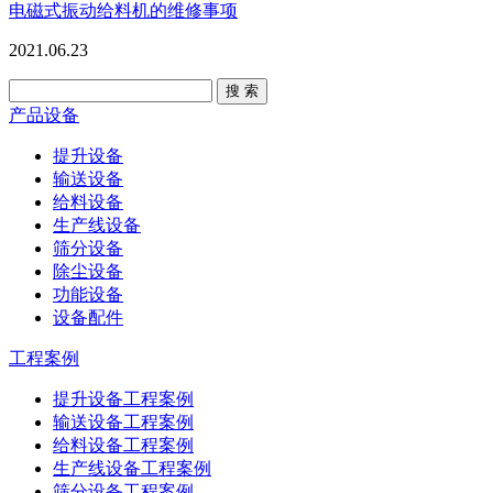
电磁式振动给料机的维修事项
2021.06.23
搜 索
产品设备
提升设备
输送设备
给料设备
生产线设备
筛分设备
除尘设备
功能设备
设备配件
工程案例
提升设备工程案例
输送设备工程案例
给料设备工程案例
生产线设备工程案例
筛分设备工程案例