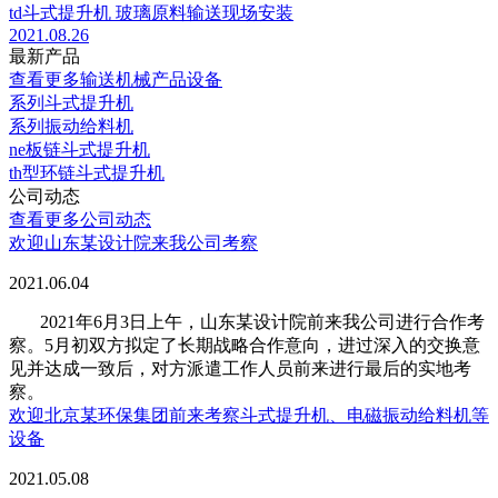
td斗式提升机 玻璃原料输送现场安装
2021.08.26
最新产品
查看更多输送机械产品设备
系列斗式提升机
系列振动给料机
ne板链斗式提升机
th型环链斗式提升机
公司动态
查看更多公司动态
欢迎山东某设计院来我公司考察
2021.06.04
2021年6月3日上午，山东某设计院前来我公司进行合作考
察。5月初双方拟定了长期战略合作意向，进过深入的交换意
见并达成一致后，对方派遣工作人员前来进行最后的实地考
察。
欢迎北京某环保集团前来考察斗式提升机、电磁振动给料机等
设备
2021.05.08