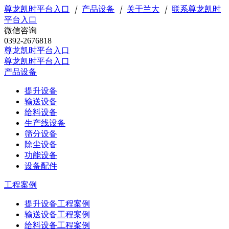
尊龙凯时平台入口
｜
产品设备
｜
关于兰大
｜
联系尊龙凯时
平台入口
微信咨询
0392-2676818
尊龙凯时平台入口
尊龙凯时平台入口
产品设备
提升设备
输送设备
给料设备
生产线设备
筛分设备
除尘设备
功能设备
设备配件
工程案例
提升设备工程案例
输送设备工程案例
给料设备工程案例