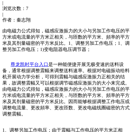
|
浏览次数：7
|
作者：秦志翔
由电磁力公式得知，磁感应激振力的大小与另加工作电压的平
方米或电流量的平方米正相关，与匝数的平方米、頻率的平方
米及其剂量磁密的平方米反比。1、调整另加工作电压；1、调
整另加工作电压；1)变电阻器电压调节器；
尊龙凯时平台入口
是一种能便捷开展无极变速的送料设
备，通常根据调整震幅来调整送料速率。根据对电磁振动给料
机开展动力学分析，可得到震幅与磁感应激振力正相关的结
果，故调整震幅又可以根据调节磁感应激振力的大小来完成。
由电磁力公式得知，磁感应激振力的大小与另加工作电压的平
方米或电流量的平方米正相关，与匝数的平方米、頻率的平方
米及其剂量磁密的平方米反比。因而能够根据调整工作电压或
调整电流量、更改頻率、更改匝数、更改电磁线圈磁密的方式
调整震幅。
1、调整另加工作电压；由于震幅与工作电压的平方米正相