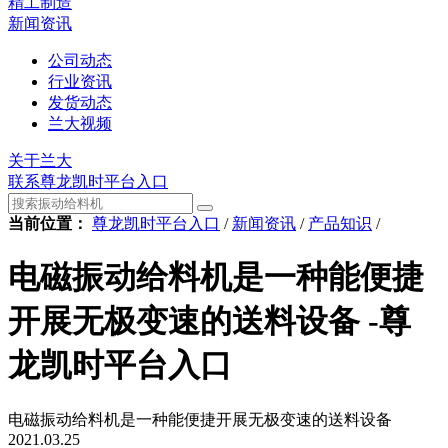
精工制造
新闻资讯
公司动态
行业资讯
发货动态
兰大视频
关于兰大
联系尊龙凯时平台入口
当前位置：
尊龙凯时平台入口
/
新闻资讯
/
产品知识
/
电磁振动给料机是一种能便捷
开展无极变速的送料设备 -尊
龙凯时平台入口
电磁振动给料机是一种能便捷开展无极变速的送料设备
2021.03.25