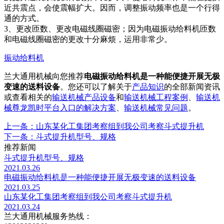
近共震点，会使震幅扩大。因而，调整振动频率也是一个行得
通的方式。
3、更改匝数、更改电磁线圈磁密；因为电磁振动给料机匝数
和电磁线圈磁密的更改十分麻烦，运用非常少。
振动给料机
兰大通用机械向您推荐
电磁振动给料机是一种能便捷开展无极
变速的送料设备
。您还可以了解关于
产品知识
的全部新闻资讯
或查看相关的
输送机械产品设备
和
输送机械工程案例
、
输送机
械尊龙凯时平台入口的解决方案
、
输送机械常见问题
。
上一条：
山东某化工集团考察组到我公司考察斗式提升机
下一条：
斗式提升机型号、规格
推荐新闻
斗式提升机型号、规格
2021.03.26
电磁振动给料机是一种能便捷开展无极变速的送料设备
2021.03.25
山东某化工集团考察组到我公司考察斗式提升机
2021.03.24
兰大通用机械服务热线：