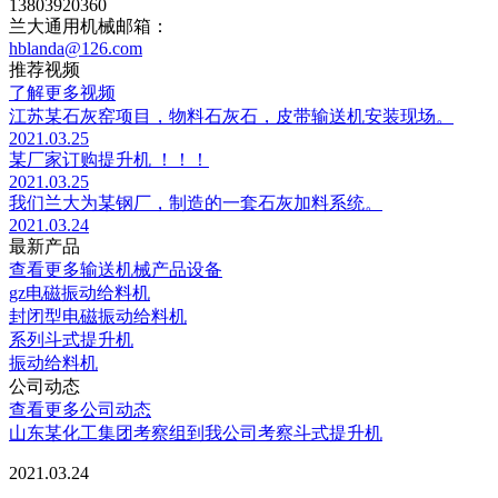
13803920360
兰大通用机械邮箱：
hblanda@126.com
推荐视频
了解更多视频
江苏某石灰窑项目，物料石灰石，皮带输送机安装现场。
2021.03.25
某厂家订购提升机 ！！！
2021.03.25
我们兰大为某钢厂，制造的一套石灰加料系统。
2021.03.24
最新产品
查看更多输送机械产品设备
gz电磁振动给料机
封闭型电磁振动给料机
系列斗式提升机
振动给料机
公司动态
查看更多公司动态
山东某化工集团考察组到我公司考察斗式提升机
2021.03.24