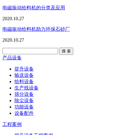
电磁振动给料机的分类及应用
2020.10.27
电磁振动给料机助力环保石砂厂
2020.10.27
搜 索
产品设备
提升设备
输送设备
给料设备
生产线设备
筛分设备
除尘设备
功能设备
设备配件
工程案例