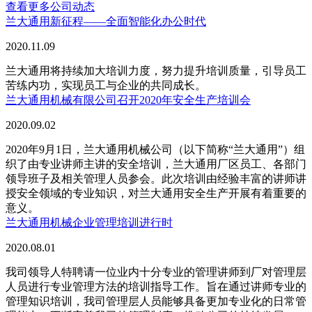
查看更多公司动态
兰大通用新征程——全面智能化办公时代
2020.11.09
兰大通用将持续加大培训力度，努力提升培训质量，引导员工
苦练内功，实现员工与企业的共同成长。
兰大通用机械有限公司召开2020年安全生产培训会
2020.09.02
2020年9月1日，兰大通用机械公司（以下简称“兰大通用”）组
织了由专业讲师主讲的安全培训，兰大通用厂区员工、各部门
领导班子及相关管理人员参会。此次培训由经验丰富的讲师讲
授安全领域的专业知识，对兰大通用安全生产开展有着重要的
意义。
兰大通用机械企业管理培训进行时
2020.08.01
我司领导人特聘请一位业内十分专业的管理讲师到厂对管理层
人员进行专业管理方法的培训指导工作。旨在通过讲师专业的
管理知识培训，我司管理层人员能够具备更加专业化的日常管