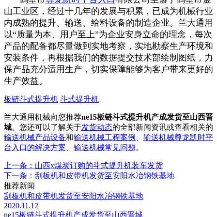
山工业区，经过十几年的发展与积累，已成为机械行业
内成熟的提升、输送、给料设备的制造企业。兰大通用
以“质量为本、用户至上”为企业安身立命的理念，每次
产品的配备都尽量做到实地考察，实地勘察生产环境和
安装条件，再根据我们的数据提交技术部绘制图纸，力
保产品充分适用生产，切实保障能够为客户带来更好的
生产效益。
板链斗式提升机
斗式提升机
兰大通用机械向您推荐
ne15板链斗式提升机产成发货至山西晋
城
。您还可以了解关于
发货动态
的全部新闻资讯或查看相关的
输送机械产品设备
和
输送机械工程案例
、
输送机械尊龙凯时平
台入口的解决方案
、
输送机械常见问题
。
上一条：
山西x煤炭订购的斗式提升机装车发货
下一条：
刮板机和皮带机发货至安阳水冶钢铁基地
推荐新闻
刮板机和皮带机发货至安阳水冶钢铁基地
2020.11.12
ne15板链斗式提升机产成发货至山西晋城