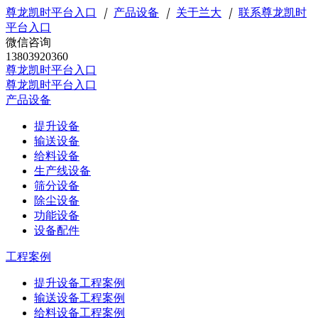
尊龙凯时平台入口
｜
产品设备
｜
关于兰大
｜
联系尊龙凯时
平台入口
微信咨询
13803920360
尊龙凯时平台入口
尊龙凯时平台入口
产品设备
提升设备
输送设备
给料设备
生产线设备
筛分设备
除尘设备
功能设备
设备配件
工程案例
提升设备工程案例
输送设备工程案例
给料设备工程案例