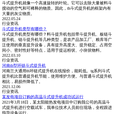
斗式提升机就像一个高速旋转的叶轮。它可以去除大量被料斗
搅动的空气和可稀释的物质。因此，th斗式提升机的框架内有
大量的灰尘物质。
2022.05.24
行业资讯
斗式提升机类型有哪些？
斗式提升机类型有哪些？料斗提升机包括带斗提升机、板链斗
提升机、链斗提升机等几种类型，是农产品加工厂、粮库等广
泛使用的垂直提升设备，具有提升高度大、提升稳定、占用空
间小、密封性好等特点，适用于提运粉状、小块状物料。
2022.03.10
行业资讯
河南th型环链斗式提升机
河南兰大通用th环链式提升机在线报价，能耗低。tg系列斗式
提升机比普通提升机节能，使用维护方便。与普通斗式提升机
相比，易损件降低了。
2021.12.06
行业资讯
某发电项目订购的高温斗式提升机成功试运行
2021年3月18日，某太阳能热发电项目中订购我公司的高温斗
式提升机进行空载试车，我单位技术人员前往现场，全程跟进
指导设备运行。