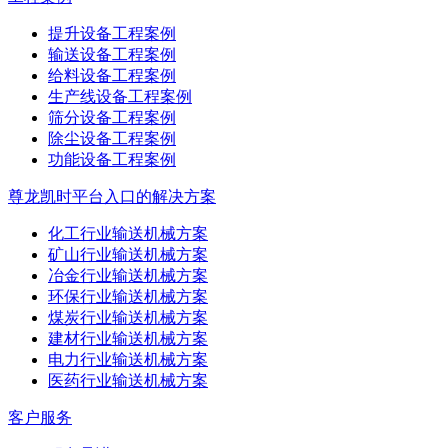
提升设备工程案例
输送设备工程案例
给料设备工程案例
生产线设备工程案例
筛分设备工程案例
除尘设备工程案例
功能设备工程案例
尊龙凯时平台入口的解决方案
化工行业输送机械方案
矿山行业输送机械方案
冶金行业输送机械方案
环保行业输送机械方案
煤炭行业输送机械方案
建材行业输送机械方案
电力行业输送机械方案
医药行业输送机械方案
客户服务