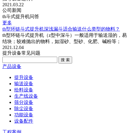
2021.03.22
公司新闻
th斗式提升机问答
更多
th型环链斗式提升机深浅漏斗适合输送什么类型的物料？
th型环链斗式提升机（z型中深斗）一般适用于输送湿的，易
结块；较难抛出的物料，如湿砂、型砂、化肥、碱粉等；
2021.12.04
提升设备常见问题
搜 索
产品设备
提升设备
输送设备
给料设备
生产线设备
筛分设备
除尘设备
功能设备
设备配件
工程案例