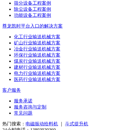
筛分设备工程案例
除尘设备工程案例
功能设备工程案例
尊龙凯时平台入口的解决方案
化工行业输送机械方案
矿山行业输送机械方案
冶金行业输送机械方案
环保行业输送机械方案
煤炭行业输送机械方案
建材行业输送机械方案
电力行业输送机械方案
医药行业输送机械方案
客户服务
服务承诺
服务咨询与定制
常见问题
热门搜索：
电磁振动给料机
｜
斗式提升机
24小时电话：13803920360