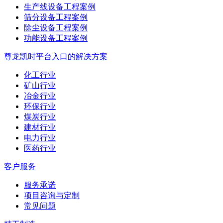
生产线设备工程案例
筛分设备工程案例
除尘设备工程案例
功能设备工程案例
尊龙凯时平台入口的解决方案
化工行业
矿山行业
冶金行业
环保行业
煤炭行业
建材行业
电力行业
医药行业
客户服务
服务承诺
项目咨询与定制
常见问题