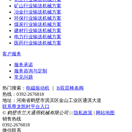
矿山行业输送机械方案
冶金行业输送机械方案
环保行业输送机械方案
煤炭行业输送机械方案
建材行业输送机械方案
电力行业输送机械方案
医药行业输送机械方案
客户服务
服务承诺
服务咨询与定制
常见问题
热门搜索：
电磁振动机
｜
lb双层棒条阀
热线：0392-2676818
地址：河南省鹤壁市淇滨区金山工业区通淇大道
联系尊龙凯时平台入口
© 鹤壁市兰大通用机械有限公司
|
|
隐私政策
|
网站地图
销售热线
0392-2676818
微信联系