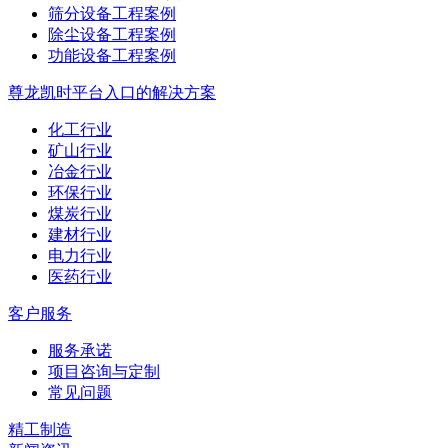
筛分设备工程案例
除尘设备工程案例
功能设备工程案例
尊龙凯时平台入口的解决方案
化工行业
矿山行业
冶金行业
环保行业
煤炭行业
建材行业
电力行业
医药行业
客户服务
服务承诺
项目咨询与定制
常见问题
精工制造