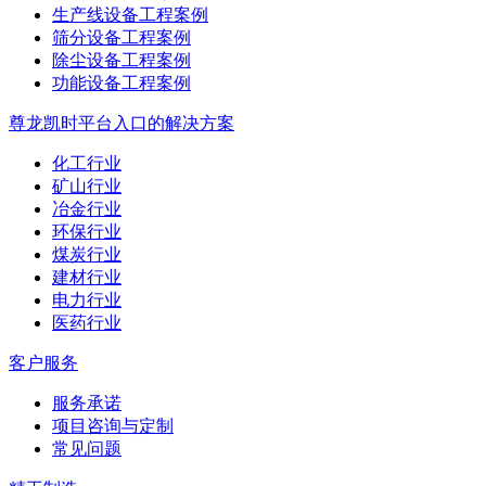
生产线设备工程案例
筛分设备工程案例
除尘设备工程案例
功能设备工程案例
尊龙凯时平台入口的解决方案
化工行业
矿山行业
冶金行业
环保行业
煤炭行业
建材行业
电力行业
医药行业
客户服务
服务承诺
项目咨询与定制
常见问题