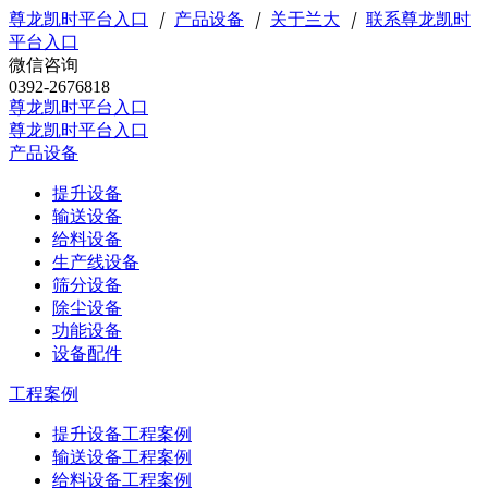
尊龙凯时平台入口
｜
产品设备
｜
关于兰大
｜
联系尊龙凯时
平台入口
微信咨询
0392-2676818
尊龙凯时平台入口
尊龙凯时平台入口
产品设备
提升设备
输送设备
给料设备
生产线设备
筛分设备
除尘设备
功能设备
设备配件
工程案例
提升设备工程案例
输送设备工程案例
给料设备工程案例