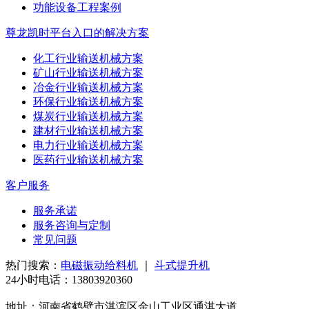
功能设备工程案例
尊龙凯时平台入口的解决方案
化工行业输送机械方案
矿山行业输送机械方案
冶金行业输送机械方案
环保行业输送机械方案
煤炭行业输送机械方案
建材行业输送机械方案
电力行业输送机械方案
医药行业输送机械方案
客户服务
服务承诺
服务咨询与定制
常见问题
热门搜索：
电磁振动给料机
｜
斗式提升机
24小时电话：13803920360
地址：河南省鹤壁市淇滨区金山工业区通淇大道