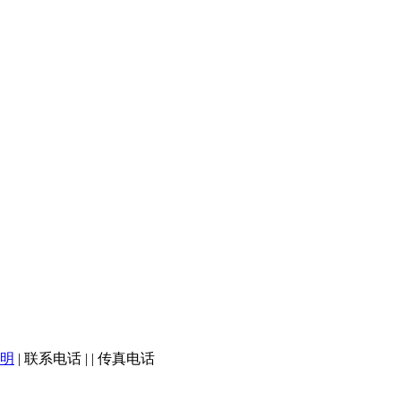
明
|
联系电话
|
|
传真电话