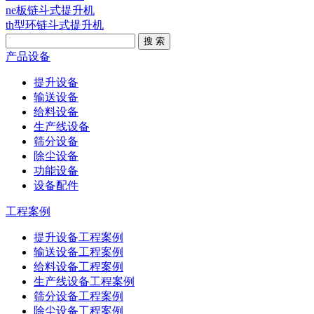
ne板链斗式提升机
th型环链斗式提升机
搜 索
产品设备
提升设备
输送设备
给料设备
生产线设备
筛分设备
除尘设备
功能设备
设备配件
工程案例
提升设备工程案例
输送设备工程案例
给料设备工程案例
生产线设备工程案例
筛分设备工程案例
除尘设备工程案例