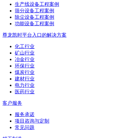
生产线设备工程案例
筛分设备工程案例
除尘设备工程案例
功能设备工程案例
尊龙凯时平台入口的解决方案
化工行业
矿山行业
冶金行业
环保行业
煤炭行业
建材行业
电力行业
医药行业
客户服务
服务承诺
项目咨询与定制
常见问题