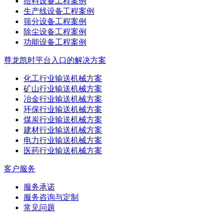
给料设备工程案例
生产线设备工程案例
筛分设备工程案例
除尘设备工程案例
功能设备工程案例
尊龙凯时平台入口的解决方案
化工行业输送机械方案
矿山行业输送机械方案
冶金行业输送机械方案
环保行业输送机械方案
煤炭行业输送机械方案
建材行业输送机械方案
电力行业输送机械方案
医药行业输送机械方案
客户服务
服务承诺
服务咨询与定制
常见问题