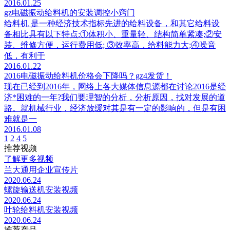
2016.01.25
gz电磁振动给料机的安装调控小窍门
给料机 是一种经济技术指标先进的给料设备，和其它给料设
备相比具有以下特点:①体积小、重量轻、结构简单紧凑;②安
装、维修方便，运行费用低; ③效率高，给料能力大;④噪音
低，有利于
2016.01.22
2016电磁振动给料机价格会下降吗？gz4发货！
现在已经到2016年，网络上各大媒体信息源都在讨论2016是经
济*困难的一年?我们要理智的分析，分析原因，找对发展的道
路。就机械行业，经济放缓对其是有一定的影响的，但是有困
难就是一
2016.01.08
1
2
4
5
推荐视频
了解更多视频
兰大通用企业宣传片
2020.06.24
螺旋输送机安装视频
2020.06.24
叶轮给料机安装视频
2020.06.24
推荐产品