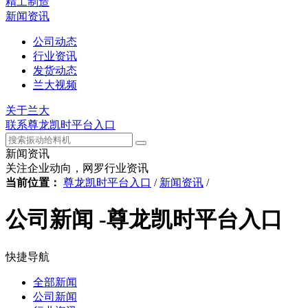
精工制造
新闻资讯
公司动态
行业资讯
发货动态
兰大视频
关于兰大
联系尊龙凯时平台入口
新闻资讯
关注企业动向，网罗行业资讯
当前位置：
尊龙凯时平台入口
/
新闻资讯
/
公司新闻 -尊龙凯时平台入口
快捷导航
全部新闻
公司新闻