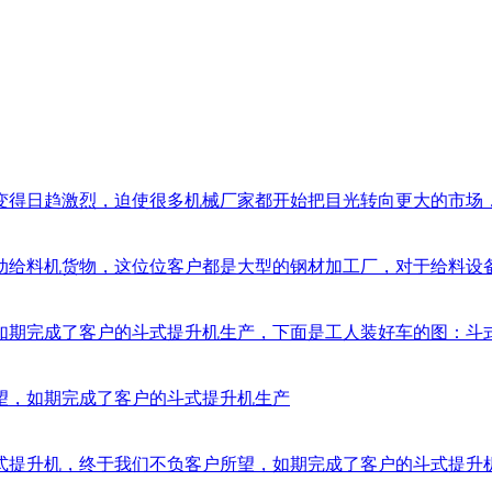
变得日趋激烈，迫使很多机械厂家都开始把目光转向更大的市场
动给料机货物，这位位客户都是大型的钢材加工厂，对于给料设
如期完成了客户的斗式提升机生产，下面是工人装好车的图：斗
望，如期完成了客户的斗式提升机生产
式提升机，终于我们不负客户所望，如期完成了客户的斗式提升