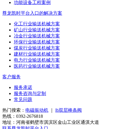
功能设备工程案例
尊龙凯时平台入口的解决方案
化工行业输送机械方案
矿山行业输送机械方案
冶金行业输送机械方案
环保行业输送机械方案
煤炭行业输送机械方案
建材行业输送机械方案
电力行业输送机械方案
医药行业输送机械方案
客户服务
服务承诺
服务咨询与定制
常见问题
热门搜索：
电磁振动机
｜
lb双层棒条阀
热线：0392-2676818
地址：河南省鹤壁市淇滨区金山工业区通淇大道
联系尊龙凯时平台入口