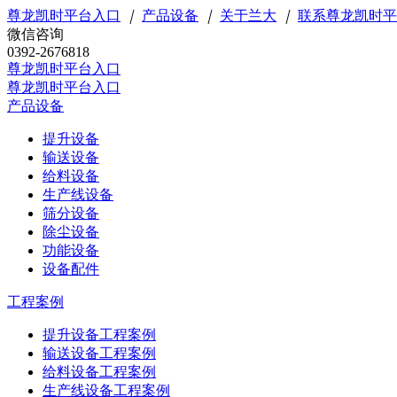
尊龙凯时平台入口
｜
产品设备
｜
关于兰大
｜
联系尊龙凯时平
微信咨询
0392-2676818
尊龙凯时平台入口
尊龙凯时平台入口
产品设备
提升设备
输送设备
给料设备
生产线设备
筛分设备
除尘设备
功能设备
设备配件
工程案例
提升设备工程案例
输送设备工程案例
给料设备工程案例
生产线设备工程案例