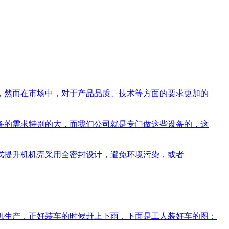
，然而在市场中，对于产品品质、技术等方面的要求更加的
备的需求特别的大，而我们公司就是专门做这些设备的，这
式提升机机壳采用全密封设计，避免环境污染，或者
机生产，正好装车的时候赶上下雨，下面是工人装好车的图：