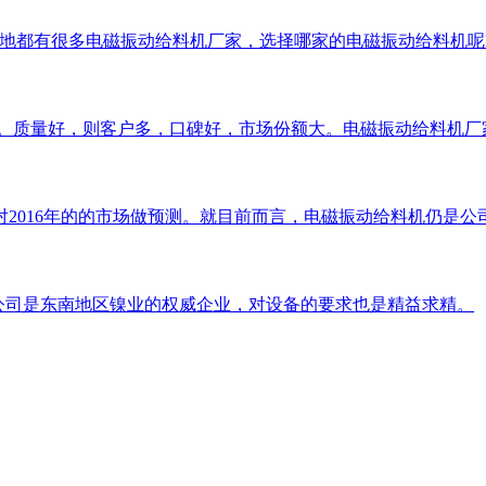
等地都有很多电磁振动给料机厂家，选择哪家的电磁振动给料机呢?
。质量好，则客户多，口碑好，市场份额大。电磁振动给料机厂
对2016年的的市场做预测。就目前而言，电磁振动给料机仍是
公司是东南地区镍业的权威企业，对设备的要求也是精益求精。