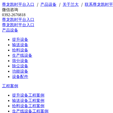
尊龙凯时平台入口
｜
产品设备
｜
关于兰大
｜
联系尊龙凯时平
微信咨询
0392-2676818
尊龙凯时平台入口
尊龙凯时平台入口
产品设备
提升设备
输送设备
给料设备
生产线设备
筛分设备
除尘设备
功能设备
设备配件
工程案例
提升设备工程案例
输送设备工程案例
给料设备工程案例
生产线设备工程案例