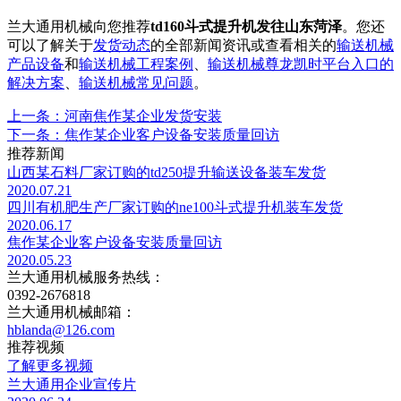
兰大通用机械向您推荐
td160斗式提升机发往山东菏泽
。您还
可以了解关于
发货动态
的全部新闻资讯或查看相关的
输送机械
产品设备
和
输送机械工程案例
、
输送机械尊龙凯时平台入口的
解决方案
、
输送机械常见问题
。
上一条：
河南焦作某企业发货安装
下一条：
焦作某企业客户设备安装质量回访
推荐新闻
山西某石料厂家订购的td250提升输送设备装车发货
2020.07.21
四川有机肥生产厂家订购的ne100斗式提升机装车发货
2020.06.17
焦作某企业客户设备安装质量回访
2020.05.23
兰大通用机械服务热线：
0392-2676818
兰大通用机械邮箱：
hblanda@126.com
推荐视频
了解更多视频
兰大通用企业宣传片