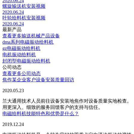
2020.06.24
螺旋输送机安装视频
2020.06.24
叶轮给料机安装视频
2020.06.24
最新产品
查看更多输送机械产品设备
dma系列电磁振动给料机
gz电磁振动给料机
电机振动给料机
封闭型电磁振动给料机
公司动态
查看更多公司动态
焦作某企业客户设备安装质量回访
2020.05.23
兰大通用技术人员前往设备安装地焦作对设备质量实地检查。
用更深入、细致的服务回馈客户的支持与信任。
电磁给料机技能特色和优势是什么？
2019.12.24