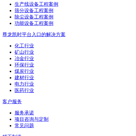
生产线设备工程案例
筛分设备工程案例
除尘设备工程案例
功能设备工程案例
尊龙凯时平台入口的解决方案
化工行业
矿山行业
冶金行业
环保行业
煤炭行业
建材行业
电力行业
医药行业
客户服务
服务承诺
项目咨询与定制
常见问题