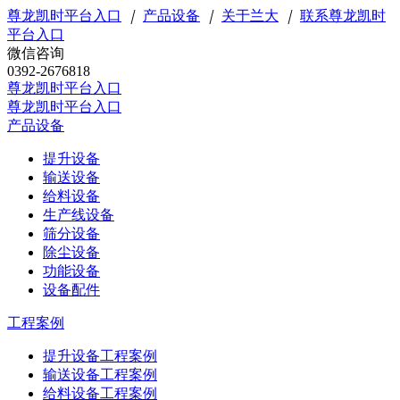
尊龙凯时平台入口
｜
产品设备
｜
关于兰大
｜
联系尊龙凯时
平台入口
微信咨询
0392-2676818
尊龙凯时平台入口
尊龙凯时平台入口
产品设备
提升设备
输送设备
给料设备
生产线设备
筛分设备
除尘设备
功能设备
设备配件
工程案例
提升设备工程案例
输送设备工程案例
给料设备工程案例