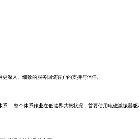
用更深入、细致的服务回馈客户的支持与信任。
体系， 整个体系作业在低临界共振状况，首要使用电磁激振器驱