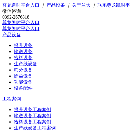
尊龙凯时平台入口
｜
产品设备
｜
关于兰大
｜
联系尊龙凯时平
微信咨询
0392-2676818
尊龙凯时平台入口
尊龙凯时平台入口
产品设备
提升设备
输送设备
给料设备
生产线设备
筛分设备
除尘设备
功能设备
设备配件
工程案例
提升设备工程案例
输送设备工程案例
给料设备工程案例
生产线设备工程案例