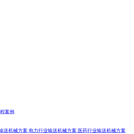
程案例
输送机械方案
电力行业输送机械方案
医药行业输送机械方案