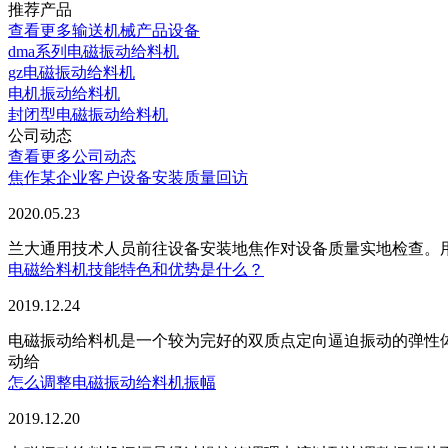
推荐产品
查看更多输送机械产品设备
dma系列电磁振动给料机
gz电磁振动给料机
电机振动给料机
封闭型电磁振动给料机
公司动态
查看更多公司动态
焦作某企业客户设备安装质量回访
2020.05.23
兰大通用技术人员前往设备安装地焦作对设备质量实地检查。
电磁给料机技能特色和优势是什么？
2019.12.24
电磁振动给料机是一个较为完好的双质点定向逼迫振动的弹性
动给
怎么调整电磁振动给料机振幅
2019.12.20