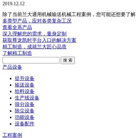
2019.12.12
除了当前兰大通用机械输送机械工程案例，您可能还想要了解
多类型产品，应对各类复杂工况
查看全系产品
深入理解您的需求，量身定制
获取尊龙凯时平台入口的解决方案
精工制造，成就兰大匠心品质
了解精工制造
搜 索
产品设备
提升设备
输送设备
给料设备
生产线设备
筛分设备
除尘设备
功能设备
设备配件
工程案例