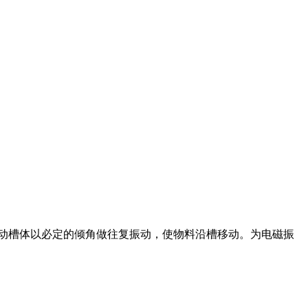
动槽体以必定的倾角做往复振动，使物料沿槽移动。为电磁振